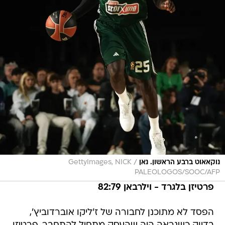
/
נוקאאוט ברבע הראשון. נאן
GettyImages, NICK
PALEOLOGOS/SOOC/AFP
פרטיזן בלגרד - וילרבאן 82:79
הפסד לא מתוכנן לחבורה של ז'ליקו אוברדוביץ',