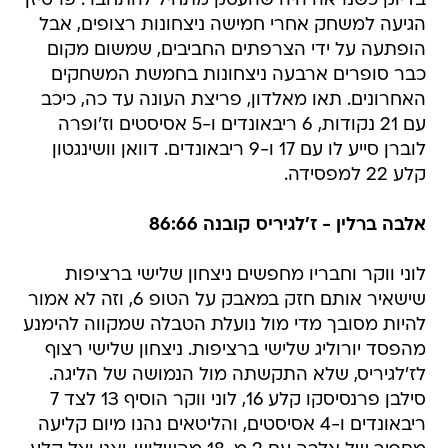
בדיוק כשנראה היה שהעסק מתחיל להתחבר. פרטיזן
הגיעה למשחק אחרי חמישה ניצחונות רצופים, אבל
הופתעה על ידי הצרפתים החביבים, שמשום מקום
כבר סופרים ארבעה ניצחונות בחמשת המשחקים
האחרונים. תאו מאלדון, פריצת העונה עד כה, כיכב
עם 21 נקודות, 6 ריבאונדים ו-5 אסיסטים וז'ופרה
לוברן סייע לו עם 17 ו-9 ריבאונדים. דוואן וושינגטון
קלע 22 למפסידה.
אלבה ברלין - ז'לגיריס קובנה 86:66
לוני ווקר וחבריו מחפשים ניצחון שלישי ברציפות
שישאיר אותם חזק במאבק על הטופ 6, וזה לא אמור
להיות מסובך מדי מול נועלת הטבלה שמקווה להימנע
מהפסד יורוליג שלישי ברציפות. ניצחון שלישי רצוף
לז'לגיריס, שלא התקשתה מול הנמושה של הליגה.
סילבן פרנסיסקו קלע 16, לוני ווקר הוסיף 13 לצד 7
ריבאונדים ו-4 אסיסטים, והליטאים נהנו מיום קליעה