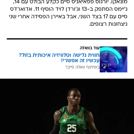
מונאקו. יורגוס פפאיאניס סיים כקלע הבולט עם 14,
ג'יימס הסתפק ב-13 וג'ורדן לויד הוסיף 11. אדוארדס
סיים עם 17 בצד השני, אבל באיירן הפסידה אחרי שני
ניצחונות רצופים.
עוד בוואלה
חווית גלישה וטלוויזיה איכותית בזול?
עכשיו זה אפשרי!
בשיתוף וואלה פייבר