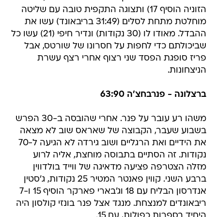
הזוניה הוסיף 17) ותצוגה התקפית טובה עם שליטה
מוחלטת מתחת לסלים (31:49 בריבאונד) עשו את
ההבדל. מאודו לו (30 נקודות) ונדיר חיפי (21) עשו כל
שביכולתם כדי לחפות על חסרונו של שורטס, אבל
פריז סופגת הפסד שני רצוף אחרי רצף עשרת
הניצחונות.
ברצלונה - פנרבחצ'ה 63:90
משהו רע עובר על פנר. אחרי שהובסה ב-30 הפרש
בשבוע שעבר, הקבוצה של שאראס שוב לא מצאה
את הידיים ואת הרגליים ושוב גירדה לא הגיעה ל-70
נקודות. זה הסתיים בתבוסה מוחצת, אליה לרוע
מזלה הצטרפה פציעה מדאיגה של ווייד בולדווין
ברבע השני. קווין פאנטר המטיר 25 נקודות, ג'סטין
אנדרסון הבליח עם 18 וג'בארי פארקר הוסיף 15 ו-7
ריבאונדים למנצחת. מנגד אצל פנר בונזי קולסון היה
היחיד בספרות כפולות, עם 15.