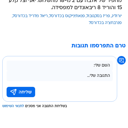
מחפיר של אלבה עם 2 מ-18 מהשלוש. יאני וצל קלע
15 והוריד 8 ריבאונדים למפסידה.
יורוליג
פריז בסקטבול
פנאתינייקוס בכדורסל
ריאל מדריד בכדורסל
פנרבחצ'ה בכדורסל
טרם התפרסמו תגובות
בשליחת התגובה אני מסכים
לתנאי השימוש