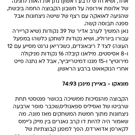
אחד, ושיא חדש לרבע ראשון) נתן את האות לחגיגה
של אלופת אירופה על חשבון הקבוצה החמה ביבשת,
שהגיעה לאואקה עם רצף של שישה ניצחונות אבל
ספגה תבוסה קשה.
נאן המשיך לערב אדיר של 39 נקודות (שיא קריירה
עבורו ביורוליג, ושיא נקודות לשחקן כלשהו במפעל
העונה) לצד 7 ריבאונדים, כשג'ריאן גרנט מסייע עם 12
ו-8 אסיסטים. מילאנו קיבלה 16 נקודות מניקולה
מירוטיץ' ו-15 מננו דמיטרייביץ', אבל לא נתנה פייט
אחרי הנוקאאוט ברבע הראשון.
מונאקו - באיירן מינכן 74:93
הקבוצה מהנסיכות ממשיכה בכושר פנטסטי תחת
שרביטו של ואסיליס ספאנוליס,שכבר סופר ארבעה
ניצחונות מתוך חמשת המשחקים מאז מונה. מה
שאמור היה להיות דו קרב גאנרים בין מייק ג'יימס
לקארסן אדוארדס, הפך למפגן קבוצתיות של