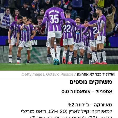
/
ויאדוליד כבר לא אחרונה
GettyImages, Octavio Passos
משחקים נוספים
אספניול - אוסאסונה 0:0
מאיורקה - ג'ירונה 1:2
למאיורקה: קייל לארין (20 ו-51), ודאט מוריצ'י