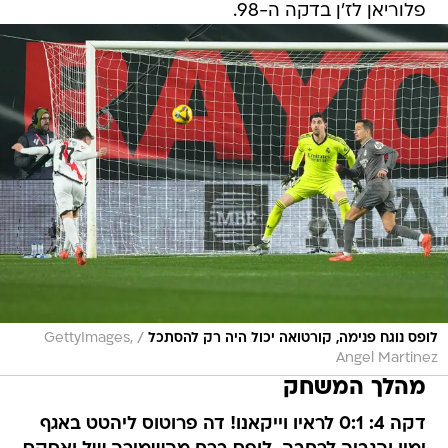
פלוריאן לז'ן בדקה ה-98.
/
לופס נוגח פנימה, קורטואה יכול היה רק להסתכל
GettyImages,
Angel Martinez
מהלך המשחק
דקה 4: 0:1 לראיו וייקאנו! דה פרוטוס ליהטט באגף