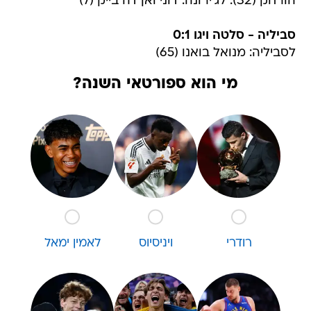
הורחק (32). לג'ירונה: דוני ואן דה בייק (7)
סביליה - סלטה ויגו 0:1
לסביליה: מנואל בואנו (65)
מי הוא ספורטאי השנה?
רודרי
ויניסיוס
לאמין ימאל