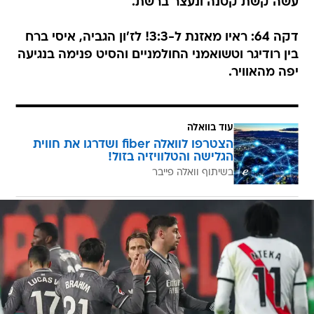
עשה קשת קטנה ונעצר ברשת.
דקה 64: ראיו מאזנת ל-3:3! לז'ון הגביה, איסי ברח
בין רודיגר וטשואמני החולמניים והסיט פנימה בנגיעה
יפה מהאוויר.
עוד בוואלה
הצטרפו לוואלה fiber ושדרגו את חווית
הגלישה והטלוויזיה בזול!
בשיתוף וואלה פייבר