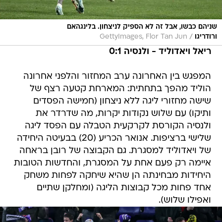
שניהם כבשו, אבל זה לא הספיק לניצחון. בלינגהאם
/
ורודריגו
GettyImages, Flor Tan Jun
ריאל ויאדוליד - ולנסיה 0:1
המפגש בין האחרונה ערב המחזור והלפני אחרונה
הוליד מהפך בתחתית: המארחת קטעה רצף של
שישה מחזורי ליגה ללא ניצחון (חמישה הפסדים
ותיקו) עם שלוש נקודות יקרות, מה שדרדר את
ולנסיה הקורסת לקרקעית הטבלה עם הפסד ליגה
שלישי ברציפות. אנואר הכריע (20) בבעיטה היחידה
של ויאדוליד למסגרת. גם הקבוצה של רובן בראחה
איימה רק פעם אחת על המסגרת, והחדשות הטובות
היחידות מבחינתה הן שהיא שיחקה לפחות משחק
אחד פחות מכל קבוצות הליגה (ומחלקן שתיים
ואפילו שלוש).