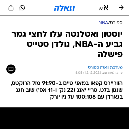
ספורט
/
NBA
יוסטון ואטלנטה עלו לחצי גמר
גביע ה-NBA, גולדן סטייט
פישלה
מערכת וואלה ספורט
עודכן לאחרונה: 12.12.2024 / 6:05
הווריירס קפאו במאני טיים ב-91:90 מול הרוקטס,
שנגון בלט. טריי יאנג (22 נק' ו-11 אס') שוב חגג
בגארדן עם 100:108 על ניו יורק