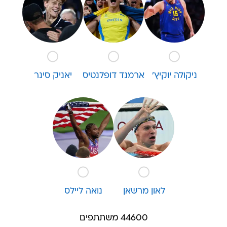
ניקולה יוקיץ'
ארמנד דופלנטיס
יאניק סינר
לאון מרשאן
נואה ליילס
44600 משתתפים