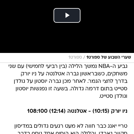
/
שערי השבוע של ספורט1
ספורט1
גביע ה-NBA נמשך הלילה (בין רביעי לחמישי) עם שני
משחקים, כשבראשון גברה אטלנטה על ניו יורק
בדרך לחצי הגמר. לאחר מכן גברה יוסטון על גולדן
סטייט בתום דרמה גדולה. בשעה זו נפגשות יוסטון
וגולדן סטייט.
ניו יורק (10:15) - אטלנטה (12:14) 108:100
טריי יאנג כבר חווה לא מעט רגעים גדולים במדיסון
סקוור גארדן, והלילה הוא הוסיף אחד נוסף בדרך