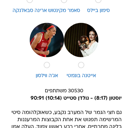
סימון ביילס
סאמר מקינטוש
ארינה סבאלנקה
אייטנה בונמטי
אג'ה ווילסון
30530 משתתפים
יוסטון (8:17) - גולדן סטייט (10:14) 90:91
גם חצי הגמר של המערב נקבע, כשאוקלהומה סיטי
המרשימה תפגוש את אחת הקבוצות המרעננות
בליגה מחרתיים. אחרי רבע ראשון צמוד, העלה אמן