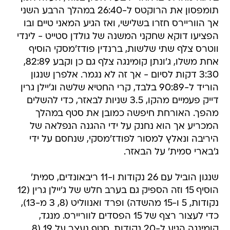
תומפסון את הרוקטס ל-26:40 במהלך הרבע השני
אך הווריירס חזרו בשלישי, ואז הגיע המאני טיים ובו
הפציעו דוקא שחקני המשנה של גולדן סטייט - לינדי
ווטרס צלף שתי שלשות, ברנדין פודז'מסקי הוסיף
אחת משלו, ג'ונתן קומינגה צלף גם כן וקבע 82:89,
3:30 דקות לסיום - אך זה לא נגמר. אלפרן שנגון
הוריד ל-90:89 בלבד, קרי החטיא שלשה וג'יילן גרין
דייק פעמיים מהקו, 3.5 שניות לבאזר, כדי להשלים
מהפך. האורחת חיפשה כמובן את סטף במהלך
המכריע אך הוא נחנק על ידי ההגנה הנפלאה של
היריבה ונאלץ למסור לפודז'מסקי, שנחסם על ידי
ג'בארי סמית' על הבאזר.
שנגון הוביל עם 26 נקודות ו-11 ריבאונדים, סמית'
הוסיף 15 וזה הספיק גם בערב חלש של ג'יילן גרין (12
נקודות, 5 ו-15 מהשדה) ופרד ואנווליט (8, 3 מ-13),
כדי לעצור רצף של 15 הפסדים לווריירס. מנגד,
קומינגה הגיע ל-20 נקודות, סטף נעצר על 19 (8