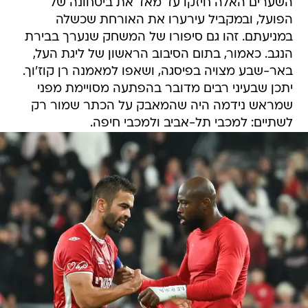
השערים האלה חיזקו עד מאד את ביטחונה של
הפועל, ובמקביל עירערו את האורחת שכשלה
במניעתם. זהו גם סיפורו של המשחק שנערך בבירת
הנגב. כאמור, בתום הסיבוב הראשון של ליגת העל,
באר-שבע מצויה בפיסגה, ושאפו למאמנה רן קוז'וך.
יתכן שבעיני רבים מדובר בהפתעה מסויימת מפני
שמראש נידמה היה שהמאבק על הכתר שמור רק
לשתיים: למכבי תל-אביב ולמכבי חיפה.