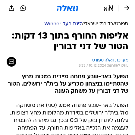
ספורט
/
כדורגל ישראלי
/
ליגת העל Winner
אליפות החורף בתוך 13 דקות:
הטור של דני דבורין
מערכת וואלה ספורט
עודכן לאחרונה: 10.12.2024 / 8:33
הפועל באר-שבע פתחה מיידית במכות מחץ
שהסתיימו בניצחון מכריע על בית"ר ירושלים. הטור
של דני דבורין על משחק העונה
הפועל באר-שבע פתחה אמש (שני) את משחקה
מול בית"ר ירושלים בסידרת מהלומות מחץ רצופות,
עלתה ליתרון בזק של 0:3 ובכך גם מיהרה להבטיח
לעצמה את הזכייה באליפות החורף. על הפתיחה