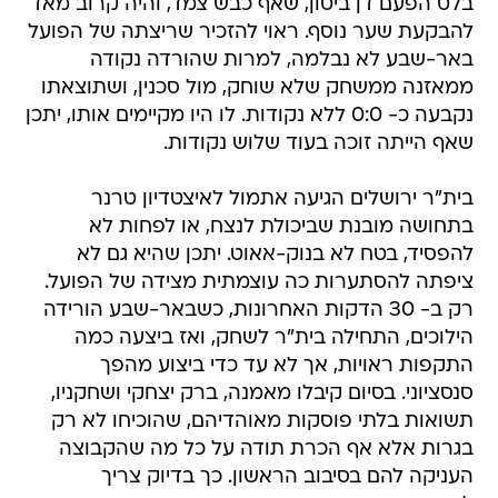
בלט הפעם דן ביטון, שאף כבש צמד, והיה קרוב מאד
להבקעת שער נוסף. ראוי להזכיר שריצתה של הפועל
באר-שבע לא נבלמה, למרות שהורדה נקודה
ממאזנה ממשחק שלא שוחק, מול סכנין, ושתוצאתו
נקבעה כ- 0:0 ללא נקודות. לו היו מקיימים אותו, יתכן
שאף הייתה זוכה בעוד שלוש נקודות.
בית"ר ירושלים הגיעה אתמול לאיצטדיון טרנר
בתחושה מובנת שביכולת לנצח, או לפחות לא
להפסיד, בטח לא בנוק-אאוט. יתכן שהיא גם לא
ציפתה להסתערות כה עוצמתית מצידה של הפועל.
רק ב- 30 הדקות האחרונות, כשבאר-שבע הורידה
הילוכים, התחילה בית"ר לשחק, ואז ביצעה כמה
התקפות ראויות, אך לא עד כדי ביצוע מהפך
סנסציוני. בסיום קיבלו מאמנה, ברק יצחקי ושחקניו,
תשואות בלתי פוסקות מאוהדיהם, שהוכיחו לא רק
בגרות אלא אף הכרת תודה על כל מה שהקבוצה
העניקה להם בסיבוב הראשון. כך בדיוק צריך