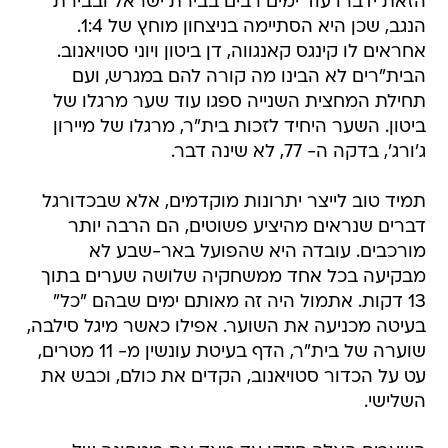
הזאת ידברו עוד ימים רבים בבירת ישראל ובבירת
הנגב, שכן היא הסתיימה בניצחון מוחץ של 1:4.
אחראים לו קינגס קאנגווה, דן ביטון ויוני סטויאנוב.
הבית"רים לא הבינו מה קורה להם במגרש, ועם
תחילת המחצית השנייה ספגו עוד שער מרגלו של
ביטון. השער היחיד לזכות בית"ר, מרגלו של מיירון
ג'ורג', בדקה ה- 77, לא שינה דבר.
תמיד טוב לייצר יתרונות מוקדמים, אלא שבכדורגל
דברים שנראים מהיציע פשוטים, הם הרבה יותר
מורכבים. עובדה היא שהפועל באר-שבע לא
מבקיעה בכל אחד ממשחקיה שלושה שערים בתוך
13 דקות. אתמול היה זה מאותם ימים שבהם "כל"
בעיטה מכניעה את השוער. אפילו כאשר מיגל סילבה,
שוערה של בית"ר, הדף בעיטת עונשין מ- 11 מטרים,
עט על הכדור סטויאנוב, הקדים את כולם, וכבש את
השלישי.