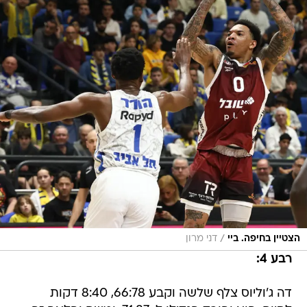
/
הצטיין בחיפה. ביי
דני מרון
רבע 4:
דה ג'וליוס צלף שלשה וקבע 66:78, 8:40 דקות