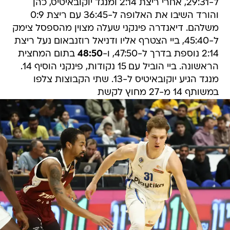
ל-29:31, אחרי ריצת 2:14 ומנגד יוקובאיטיס, כהן
והורד השיבו את האלופה ל-36:45 עם ריצת 0:9
משלהם. דיאנדרה פינקני שעלה מצוין מהספסל צימק
ל-45:40, ביי הצטרף אליו ודניאל רוזנבאום נעל ריצת
2:14 נוספת בדרך ל-47:50, ו-
48:50
בתום המחצית
הראשונה. ביי הוביל עם 15 נקודות, פינקני הוסיף 14.
מנגד הגיע יוקובאיטיס ל-13. שתי הקבוצות צלפו
במשותף 14 מ-27 מחוץ לקשת