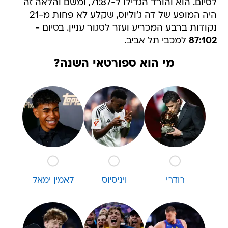
לסיום. הוא והורד הגדילו ל-71:87, ומשם והלאה זה
היה המופע של דה ג'וליוס, שקלע לא פחות מ-21
נקודות ברבע המכריע ועזר לסגור עניין. בסיום -
87:102
למכבי תל אביב.
מי הוא ספורטאי השנה?
רודרי
ויניסיוס
לאמין ימאל