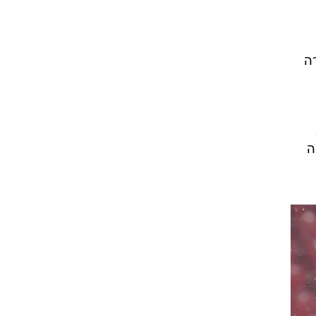
ה
זוהה