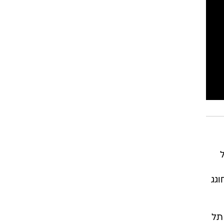
רוגבי וקריקט
גולף
ביליארד
תקצירים
גג
ניצחון 1:3 של מכבי תל