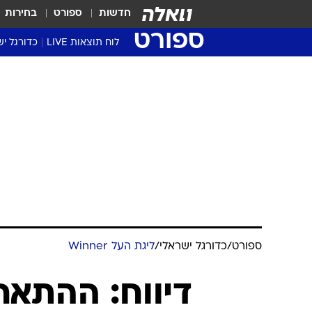
חדשות
ספורט
בחירות
ספורט
לוח תוצאות LIVE
כדורגל יש
ליגת העל Winner
סטט' ליגת
גביע המדי
גביע הטוט
שגרירים
נבחרות י
ליגה לאומ
ליגה א'
ספורט
/
כדורגל ישראלי
/
ליגת העל Winner
דיווח: ההתאח