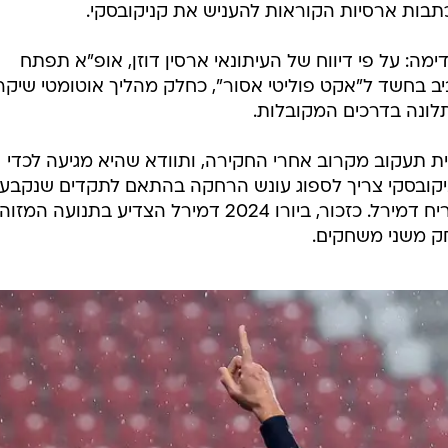
בות ארסיות הקוראות להעניש את קניקובסקי.
ה: על פי דיווח של העיתונאי ארסין דוזן, אופ"א תפתח
יב בחשד ל"אקט פוליטי אסור", כחלק מהליך אוטומטי שיקר
ונה בדרכים המקובלות.
ת תעקוב מקרוב אחרי החקירה, ותוודא שהיא מגיעה לכדי
יקובסקי צריך לספוג עונש הרחקה בהתאם לתקדים שנקבע
במקרה של שחקן נבחרת טורקיה מריח דמירל. כזכור, ביורו 2024 דמירל הצדיע בתנועה המ
חק משני משחקים.