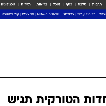
תרבות
סלבס
כסף
אוכל
בריאות
תיירות
טכנולוגיה
ראלי
כדורגל עולמי
כדורסל
ישראלים ב-NBA
תקצירים
עוד בספורט
ליגה אנגלית
ליגת העל
דני אבדיה
מונדיאל 2026
 העל
ליגה ספרדית
דאבל דריבל
NBA
נה
ליגה איטלקית
יורוליג וכדורסל אירופי
טבלאות
ו
ליגה גרמנית
ליגה לאומית
פודקאסטים
ליגה צרפתית
נבחרות ישראל בכדורסל
מסכמים מחזור
שראל
ליגת האלופות
כדורסל נשים
אבא של שבת
ית
הליגה האירופית
מעל הטבעת
דרום אמריקה
סערה בממלכה
טניס
טראש טוק
ספורט אמריקא
דות הטורקית תגיש
פוקר