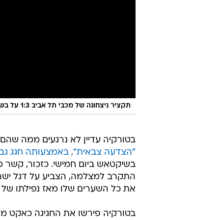
תקציר ניצחונה של מכבי תל אביב 1:3 על בשיקטאש בליגה האירופית
בטורקיה עדיין לא נרגעים ממה שהם 
"הצדעה צבאית", באמצעותה חגג גבי
בשיקטאש ביום חמישי. כזכור, קשר 
התקרב למצלמה, הצביע על דגל ישרא
את כל השערים שלו מאז נפילתו של ח