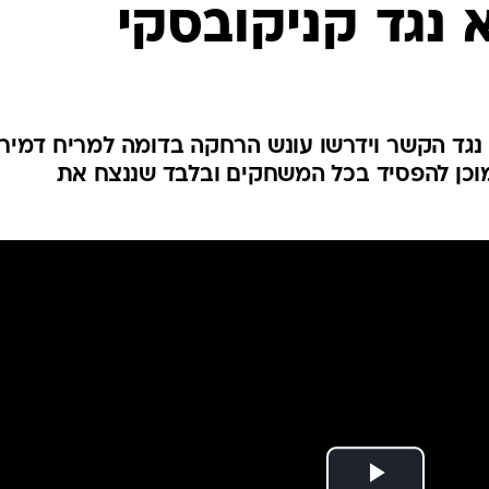
 נגד קניקובסקי
ענפים נוספים
לוח שידורים
החידה של ספור
ארכיון מדורים
כתבו לנו
נגד הקשר וידרשו עונש הרחקה בדומה למריח דמירל
וכן להפסיד בכל המשחקים ובלבד שננצח את