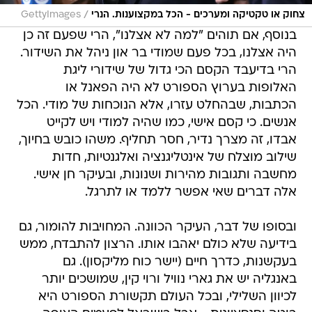
/
צחוק או טקטיקה ומערכים - הכל במקצוענות. הנרי
GettyImages
בנוסף, אם תוהים "למה לא אצלנו", הרי שפעם זה כן
היה אצלנו, בכל פעם שמודי בר און ניהל את השידור.
הרי בדיעבד הקסם הכי גדול של שידורי ליגת
האלופות בערוץ הספורט לא היה הפאנל או
הכתבות, שבהחלט עזרו, אלא הנוכחות של מודי. הכל
אנשים. כי קסם אישי, כמו שהיה למודי ויש לקייט
אבדו, זה מצרך נדיר, חסר תחליף. משהו כובש בחיוך,
שילוב מוצלח של אינטליגנציה ואלגנטיות, חדות
מחשבה ותגובות מהירות ושנונות, ובעיקר חן אישי.
אלה דברים שאי אפשר ללמד או לתרגל.
ובסופו של דבר, העיקר הכוונה. המחויבות להומור, גם
בידיעה שלא כולם יאהבו אותו. הרצון להתבדח, ממש
בעקשנות, כדרך חיים (יישר כוח מליקסון). גם
באנגליה יש את גארי נוויל ורוי קין, שמושכים יותר
לכיוון השלילי, ובכל העולם תקשורת הספורט היא