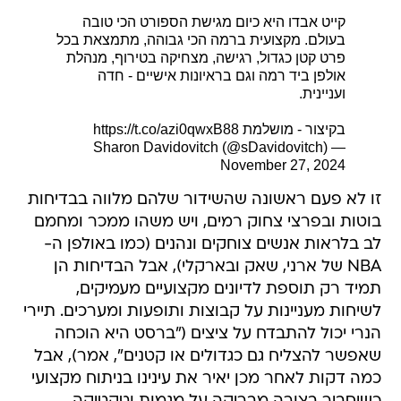
קייט אבדו היא כיום מגישת הספורט הכי טובה
בעולם. מקצועית ברמה הכי גבוהה, מתמצאת בכל
פרט קטן כגדול, רגישה, מצחיקה בטירוף, מנהלת
אולפן ביד רמה וגם בראיונות אישיים - חדה
ועניינית.
בקיצור - מושלמת
https://t.co/azi0qwxB88
— Sharon Davidovitch (@sDavidovitch)
November 27, 2024
זו לא פעם ראשונה שהשידור שלהם מלווה בבדיחות
בוטות ובפרצי צחוק רמים, ויש משהו ממכר ומחמם
לב בלראות אנשים צוחקים ונהנים (כמו באולפן ה-
NBA של ארני, שאק ובארקלי), אבל הבדיחות הן
תמיד רק תוספת לדיונים מקצועיים מעמיקים,
לשיחות מעניינות על קבוצות ותופעות ומערכים. תיירי
הנרי יכול להתבדח על ציצים ("ברסט היא הוכחה
שאפשר להצליח גם כגדולים או קטנים", אמר), אבל
כמה דקות לאחר מכן יאיר את עינינו בניתוח מקצועי