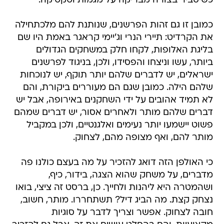
כשיסביר בצורה מבריקה על מגמות וטקטיקה.
כמובן זו גם זהות הפרשנים, שנותנת להם מלכתחילה
את הקרדיט: תיירי הנרי וג'יימי קראגר באמת היו שם
בליגת האלופות, לקחו חלק במשחקים הגדולים
ביותר, עשו וניצחו והפסידו, ולכן, בניגוד לפרשנים
ישראלים, יש לדברים שלהם יותר תוקף, יש לנוכחות
שלהם הילה. כמובן שגם הם מעוררים ביקורת, והם
לא תמיד אהובים על ידי השחקנים באירופה, אבל יש
דברים שלהם מותר ולאחרים אסור, יש דברים שמהם
פשוט יישמעו יותר נעימים ואלגנטיים, ולכן במקביל
מותר להם, ואף מצופה מהם, לצחוק.
כי האולפן הזה דואג להזכיר על מה בעצם כולנו פה
מדברים, על משחק שהוא הצגה, בידור, כיף,
ושהמטרה היא ליהנות ולחייך. כן, ברסט זה ציצי, בואו
נצחק קצת. מה הביג דיל? תשתחררו. מותר, חשוב,
חובה לצחוק. אפשר וצריך לדבר על סוגיות