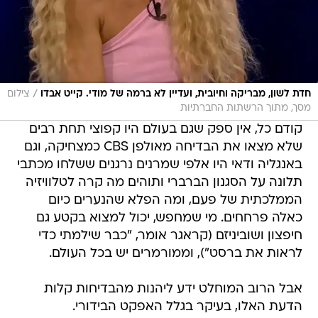
/
חדת לשון, מבריקה וחיובית, ועדיין לא ברמה של מודי. קייט אבדו
צילום
מסך, מתוך הרשתות החברתיות
קודם כל, אין ספק שגם בעולם היו קפוצי תחת רבים
שלא מצאו את הבדיחה מאולפן CBS כמצחיקה, וגם
באנגליה ודאי היו אלפי שמרנים נרגנים ששלחו מכתבי
תלונה על הסגנון הברברי ותוהים מה קרה לטלוויזיה
הממלכתית של פעם, ומה הפלא שהנערים כיום
כאלה פרחחים. מי שמחפש, יכול למצוא בקטע גם
חיפצון ושוביניזם (קראגר אומר, "כבר שילמתי כדי
לראות את ברסט"), וממורמרים יש בכל העולם.
אבל הרוב המוחלט ידע ליהנות מהבדיחות קלות
הדעת האלו, בעיקר בגלל האפקט הבידורי.