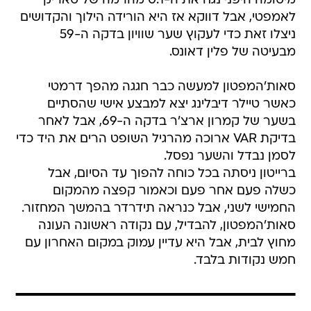
מיטומה היפני נגח את ה-0:1 מהרמה של טאריק
לאמפטי, אבל דווקא אז היא הורידה הילוך והקדושים
ניצלו זאת כדי לעקוץ שער שוויון בדקה ה-59
מבעיטה של פלין דאונס.
סאות'המפטון למעשה כבר חגגה מהפך דרמטי
כאשר טיילר דיבלינג יצא למבצע אישי שהסתיים
בשער של קמרון ארצ'ר בדקה ה-69, אבל לאחר
בדיקת VAR ארוכה מהרגיל השופט הרים את היד כדי
לסמן נבדל והשער נפסל.
ברייטון ניסתה בכל כוחה להפוך עד הסיום, אבל
כשלה פעם אחר פעם וכאמור קפצה מהמקום
החמישי לשני, אבל כנראה תידרדר בהמשך המחזור.
סאות'המפטון, להבדיל, עם נקודה ראשונה העונה
מחוץ לבית, אבל היא עדיין עמוק במקום האחרון עם
חמש נקודות בלבד.