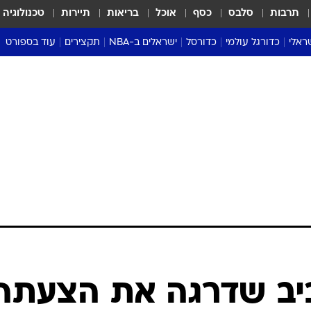
תרבות
סלבס
כסף
אוכל
בריאות
תיירות
טכנולוגיה
ראלי
כדורגל עולמי
כדורסל
ישראלים ב-NBA
תקצירים
עוד בספורט
ליגה אנגלית
ליגת העל
דני אבדיה
מונדיאל 2026
 העל
ליגה ספרדית
דאבל דריבל
NBA
נה
ליגה איטלקית
יורוליג וכדורסל אירופי
טבלאות
ו
ליגה גרמנית
ליגה לאומית
פודקאסטים
ליגה צרפתית
נבחרות ישראל בכדורסל
מסכמים מחזור
שראל
ליגת האלופות
כדורסל נשים
אבא של שבת
ית
הליגה האירופית
מעל הטבעת
דרום אמריקה
סערה בממלכה
טניס
טראש טוק
ספורט אמריקא
יב שדרגה את הצעתה
פוקר