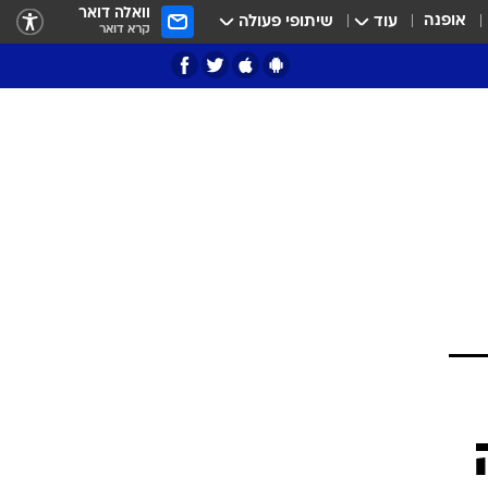
וואלה דואר
אופנה
עוד
שיתופי פעולה
קרא דואר
ציון 3
דאבל דריבל
י