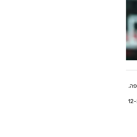
פה.
בבאיירן הוא לא שותף בשישה מתוך 11 משחקי היורוליג שהתקיימו העונה, וביתר קיבל בממוצע כ-12