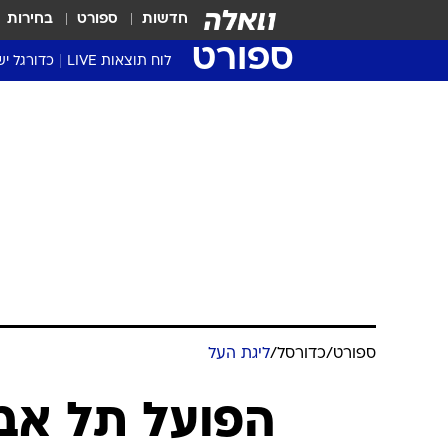
חדשות
ספורט
בחירות
ספורט
לוח תוצאות LIVE
כדורגל יש
ליגת העל Winner
סטט' ליגת
גביע המדי
גביע הטוט
שגרירים
נבחרות י
ליגה לאומ
ליגה א'
ספורט
/
כדורסל
/
ליגת העל
הפועל תל אב