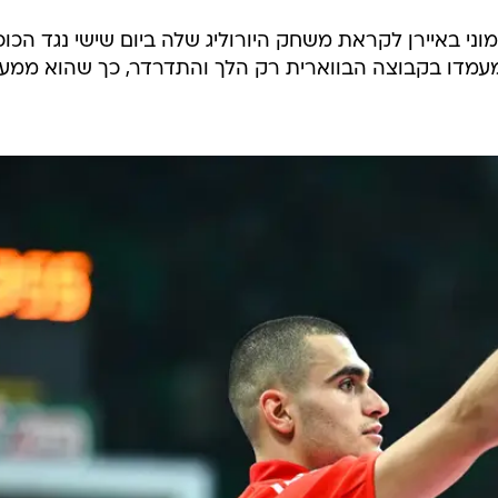
ני באיירן לקראת משחק היורוליג שלה ביום שישי נגד הכוכ
מעמדו בקבוצה הבווארית רק הלך והתדרדר, כך שהוא ממע