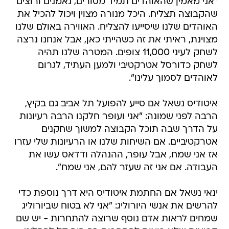
"אני מאמין שהאוהדים תמיד מסורים, נאמנים ורוצים
שהקבוצה תצליח. היכל מנורה מצוין ויכול להכיל את
האוהדים שלנו שיסייעו להצליח. האווירה באולם שלנו
מצוינת, ראיתי את זה כשהייתי כאן, אבל אנחנו נרצה
לשחק לעיני 11,000 צופים. המטרה שלנו תהיה
לשחק כדורסל אטרקטיבי ולמען העתיד, לגרום
לאוהדים לסמוך עלינו".
איטודיס נשאל אם סייע להפועל תל אביב גם בקיץ,
הרבה לפני שמונה: "אני ועופר חלקנו הרבה רעיונות
על הדרך שבה תוכל הקבוצה למשוך שחקנים
אטרקטיביים. אם השיחות שלנו או הרעיונות שלי עזרו
אז אני שמח, אבל עופר, ההנהלה ודדאס עשו את
העבודה. אם אני זה שעזר להם, אני שמח".
ינאי נשאל אם החתמת איטודיס היא דרך נוספת כדי
להרשים את אנשי היורוליג: "אני לא בטוח שביורוליג
שמחים לראות אדם נוסף שרוצה להתחרות - יש שם