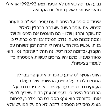
גביע המדינה שאותו לא הניפה מאז 1992/93 או אולי
תואר אירופי ראשון בתולדות הקבוצה.
איטודיס סיפר על היחסים עם עופר ינאי: "היה תענוג
לפגוש את עופר בשנה שעברה בברלין ולצלול
לתשוקה והחזון שלו - הם תואמים את הציפיות שלי
וננסה לבנות משהו גדול. המילה 'בנייה' מוכרת לי כי
בניתי עכשיו בית חדש והיה לי הרבה זמן לשוחח עם
הקבלן. (בדומה לכדורסל) זה תהליך שלוקח זמן, הוא
מאוד מעניין. כולם יהיו צריכים לעשות אקסטרה כדי
לעמוד בציפיות".
היווני הוסיף: "מהרגע שהכרתי את עופר בברלין,
התחלנו לדבר על החיים, ההישגים שלו בעולם
העסקים מדברים בעד עצמם... אבל דיברנו גם על
הכדורסל האירופי. בעיני זה ענק רדום שצריך להעיר
אותו. כדורסל הוא ענף הספורט הכי מלהיב, לפחות
בעיני. מאז לא הפסקנו לדבר, לא רק על הפועל, אלא