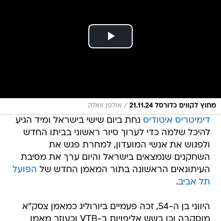
/
מחוץ לקווים כדורסל 21.11.24
אולפן וואלה
דימיטריס איטודיס
נחת ביום שישי בישראל ומיד הגיע
להיכל שלמה כדי לערוך סיור ראשוני בביתו החדש
ולפגוש את אנשי המועדון, למחרת פגש את
השחקנים שנמצאים בישראל והיום ערך את מסיבת
העיתונאים הראשונה בתור המאמן החדש של
הפועל
תל אביב
.
היווני בן ה-54, זכה פעמיים ביורוליג כמאמן צסק"א
מוסקבה וכן בשש אליפויות ב-VTB וכעוזר מאמן