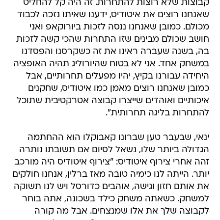
קבוצות שלא רוצות להתחרות. זה היה קל להחליט
שאנחנו רוצים את איטודיס, ידענו שאיתו נזכה לכבוד
מכולם. כמובן שאנחנו ננסה לזכות ביורוקאפ ואני
חושב שכולם מבינים שזו התחרות שהכי קשה לזכות
בה, בשנה שעברה ראינו את זה כשקרסנו והפסדנו
במשחק אחד. אני לא בטוח שהיורוליג תהיה האופציה
היחידה עבורנו בקיץ, יהיו מפעלים תחרותיים, אבל
כמובן שאנחנו רוצים מאמן כמו איטודיס, שחקנים
איכותיים ואוהדים שייצרו קבוצה אטרקטיבית שתוכל
להתחרות בליגה תחרותית".
ינאי, שבעבר טען שברונו קאבוקלו הוא ההחתמה
הגדולה ביותר שלו, נשאל לסיום אם תשובתו נותרה
זהה אחרי צירוף איטודיס: "צירוף איטודיס היה מורכב
יותר. הייתה לנו כימיה טובה מאז ברלין, אנחנו חולקים
את אותם חזון וגישה, אוהבים כדורסל ויש לנו תשוקה
למשחק. כשאתה משחק כילד בשכונה, אתה בוחר
לקבוצה שלך את אלו שמנצחים. אבל מה קורה