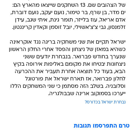
של הצהובים שם. 13 השחקנים שייצאו מהארץ הם:
ים מדר, בן שרף, בר טימור, נועם יעקב, נועם דוברת,
אדם אריאל, עוז בלייזר, תומר גינת, איתי שגב, עידן
זלמנסון, גבי צ'צ'אשוילי, יובל זוסמן וקאדין קרינגטון.
ישראל תקיים את שני משחקיה בריגה נגד אוקראינה
כשהיא במאזן של ניצחון והפסד אחרי החלון הראשון
שנערך בחודש פברואר. בנבחרת יודעים ששני
ניצחונות יבטיחו את מקומם באליפות אירופה בקיץ
הבא, בעוד כל תוצאה אחרת תעביר את ההכרעה
לחלון פברואר, אז תארח ישראל את פורטוגל
וסלובניה. בשלב הזה מסתמן כי שני המשחקים הללו
ייערכו בסמוקוב ארינה שבבולגריה.
נבחרת ישראל בכדורסל
טרם התפרסמו תגובות