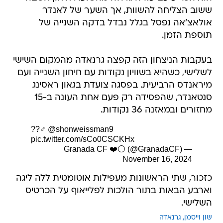
ששוב הצליחה להשוות, אך השער של לאנדר
אולאצ'אה נפסל בגלל נבדל בדקה השנייה של
תוספת הזמן.
בעקבות הניצחון הזה קפצה גרנאדה מהמקום השישי
לשלישי, כשהיא בשוויון נקודות עם חיחון השנייה ועם
מיראנדס הרביעית. בפסגה צועדת בגאון ראסינג
סנטאנדר, שהפסידה רק פעם אחת העונה ב-15
מחזורים ובמאזנה 36 נקודות.
??‍♂️
@shonweissman9
pic.twitter.com/sCo0CSCKHx
— Granada CF ❤️⚪️ (@GranadaCF)
November 16, 2024
כזכור, שתי הראשונות מעפילות אוטומטית ללה ליגה
וארבע הבאות בתור הולכות לפלייאוף על הכרטיס
השלישי.
שון וייסמן
גרנאדה