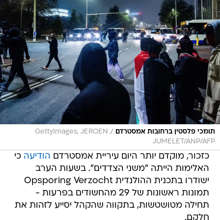
/
תומכי פלסטין ברחובות אמסטרדם
GettyImages, JEROEN
JUMELET/ANP/AFP
כזכור, מוקדם יותר היום עיריית אמסטרדם
הודיעה
כי
האלימות הייתה "משני הצדדים". בשעות הערב
ישודרו בתכנית ההולנדית Opsporing Verzocht
תמונות ראשונות של 29 מהחשודים בפרעות -
תחילה מטושטשות, בתקווה שהקהל יסייע לזהות את
חלקם.