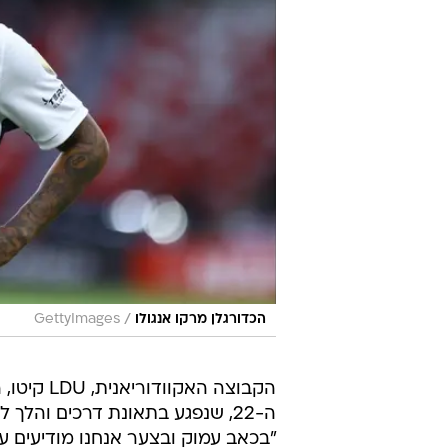
/
הכדורגלן מרקו אנגולו
GettyImages
הקבוצה הא
"בכאב עמוק ובצער אנחנו מודיעים ע
"משתתפים בצער המשפחה".
הושאל למועדון מקיטו בחודש מרץ. י
twitter.com/vWmAAKehpl
November 12, 2024
— LDU Oficial (@LDU_Oficial)