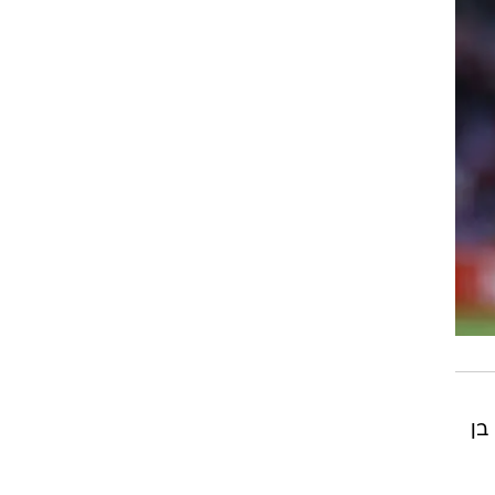
רוגבי וקריקט
גולף
ביליארד
תקצירים
 בן