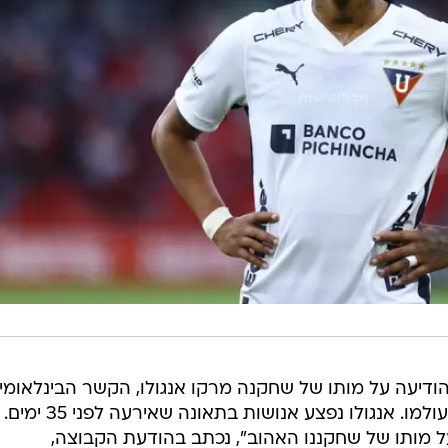
קוודוריאנית, LDU קיטו, הודיעה על מותו של שחקנה מרקו אנגולו, הקשר הבינלאומי
ה-22, שנפגע בתאונת דרכים והלך לעולמו. אנגולו נפצע אנושות בתאונה שאירעה לפני 35 ימים.
ל מותו של שחקננו האהוב", נכתב בהודעת הקבוצה,
אחרי שהרשים במדי הקבוצה אינדפנדיינטה דל ואלה, הקשר עבר לסינסינטי מה-MLS, שממנה
ש לו שתי הופעות במדי נבחרת נבחרת אקוודור.
Estarás siempre en nuestros corazones querido amigo. ?️
pic.