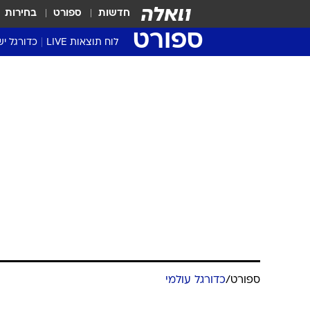
חדשות
ספורט
בחירות
ספורט
לוח תוצאות LIVE
כדורגל יש
ליגת העל Winner
סטט' ליגת
ספורט
/
כדורגל עולמי
גביע המדי
גביע הטוט
שגרירים
כדורגלנים נה
נבחרות י
ליגה לאומ
ליגה א'
מערכת וואלה ספורט
עודכן לאחרונה: 12.11.2024 / 10:12
לעולמו. יחד עמו שהו ברכב עוד