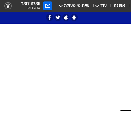
וואלה דואר
אופנה
עוד
שיתופי פעולה
קרא דואר
ציון 3
דאבל דריבל
י