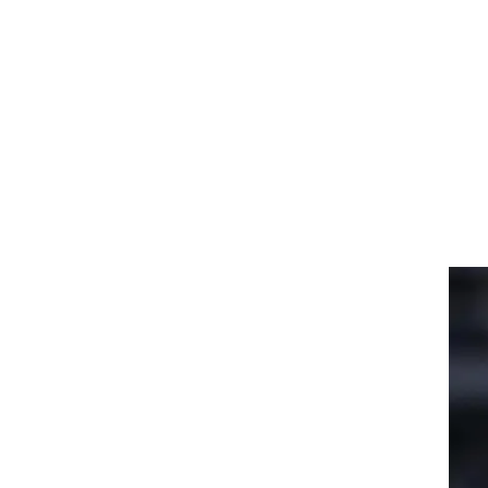
ט1
מחוץ לקווים
4-4-2
משרד החוץ
רץ על הקווים
ספורט בחקירה
סוגרים שנה
מונדיאל 2014
בראש ובראשונה
אליפות אפריקה 2015
יורו צעירות 2013
לונדון 2012
יורו 2012