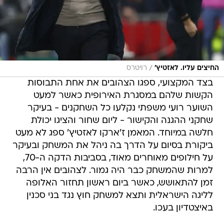
/
החיצים עליו. לאזטיץ'
רויטרס
בצד המקצועי, ספגו הצהובים את אחת התבוסות
הקשות שלהם במסגרת האירופית כאשר למעט
השוער רועי משפתי נקלעו כל השחקנים - בעיקר
שחקני ההגנה והקישור - ליום שחור והציגו יכולת
חלשה במיוחד. המאמן ז'ארקו לאזטיץ' ספג לא מעט
ביקורת בסיום על הדרך בה ניהל את המשחק ובעיקר
על חילופים מאוחרים מאוד, בסביבות הדקה ה-70,
למרות שהמשחק כבר היה גמור. לצהובים אין הרבה
זמן להתאושש, כאשר ביום ראשון תחזור האלופה
לליגה הישראלית ותצא למשחק חוץ נגד בני סכנין
באיצטדיון בעכו.