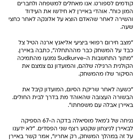
קודמים לספורט. אנו מאחלים למשפחה ולחברים
המון כוח". אוהדי באיירן לא חידשו את העידוד
והשירה לאחר שהאדם הוצא על אלונקה לאחר כחצי
שעה.
"מצב חירום רפואי ביציעי אליאנץ ארנה הטיל צל
כבד על המשחק כבר מההתחלה", כתבה באיירן.
"מתוך התחשבות ה-Sudkurve נמנעו מהתמיכה
הקולנית הרגילה שלהם, והמועדון גם צמצם את
הסיקור שלו מהמשחק.
"כשעה לאחר שריקת הסיום, המועדון קיבל את
הבשורה העצובה שהאוהד מת בדרך לבית החולים.
באיירן אבלה עם משפחתו".
נגיחה של ג'מאל מוסיאלה בדקה ה-67 הספיקה
לבאיירן לניצחון שקטע רצף שני הפסדים. "לא ידענו
על זה במהלך המשחק, רק אחריו", אמר קשר באיירן