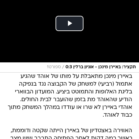
/
תקציר: באיירן מינכן - אוניון ברלין 0:3
ספורט1
באיירן מינכן מתאבלת על מותו של אוהד שהגיע
אתמול (רביעי) למשחק של הקבוצה נגד בנפיקה
בליגת האלופות והתמוטט ביציע. המועדון הבווארי
הודיע שהאוהד מת בזמן שהועבר לבית החולים.
אוהדי באיירן לא שרו או עודדו במהלך המשחק מתוך
כבוד לאוהד.
האווירה באצטדיון של באיירן הייתה שקטה ודוממת,
כאשר כמה דקות לאחר הפתיחה התברר שיש מצב