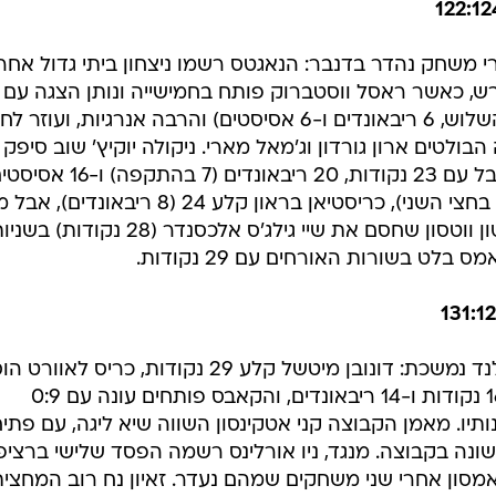
 משחק נהדר בדנבר: הנאגטס רשמו ניצחון ביתי גדול אחרי
נקודות (10 מ-15 מהשדה, 3 מ-4 מהשלוש, 6 ריבאונדים ו-6 אסיסטים) והרבה אנרגיות, ועו
ולטים ארון גורדון וג'מאל מארי. ניקולה יוקיץ' שוב סיפק
שכללו טריפל דאבל עם 23 נקודות, 20 ריבאונדים (7 בהתקפה) ו
מייקל פורטר ג'וניור קלע 24 (21 מהן בחצי השני), כריסטיאן בראון קלע 24 (8 ריבאונדים), א
שסיפק את המהלך המכריע היה פייטון ווטסון שחסם את שיי גילג'ס אלכסנדר (28 נקודות) 
ס בלט בשורות האורחים עם 29 נקודות.
פתיחת העונה המרשימה של קלילבלנד נמשכת: דונובן מיטשל קלע 29 נקודות, כריס לאו
16 נקודות, ג'ארט אלן שוב בלט עם 16 נקודות ו-14 ריבאונדים, והקאבס פותחים עונה עם 0:9
ונה בתולדות המועדון ב-55 שנותיו. מאמן הקבוצה קני אטקינסון השווה שיא ליגה, עם פת
נה בקבוצה. מנגד, ניו אורלינס רשמה הפסד שלישי ברציפ
אמסון אחרי שני משחקים שמהם נעדר. זאיון נח רוב המחצי