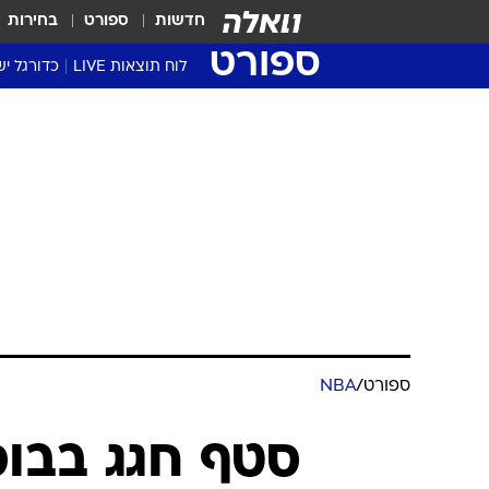
חדשות
ספורט
בחירות
ספורט
לוח תוצאות LIVE
כדורגל יש
ליגת העל Winner
סטט' ליגת
גביע המדי
גביע הטוט
שגרירים
נבחרות י
ליגה לאומ
ליגה א'
ספורט
/
NBA
סטף חגג בבוס