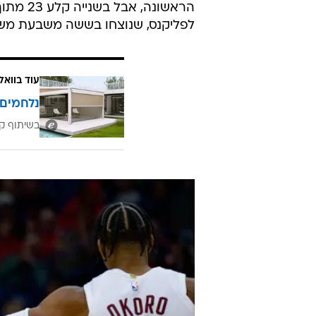
לפליקנס, שנוצחו בששה משבעת משח
עוד בוואל
נלחמים 
בשיתוף קב