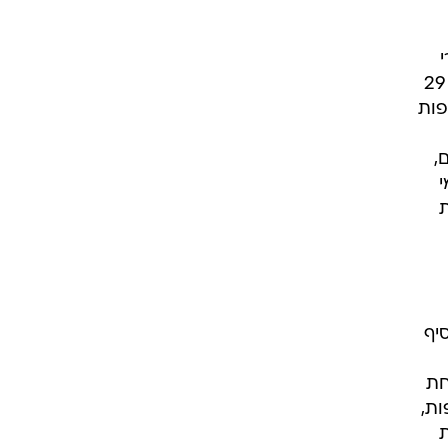
שברבע השלישי כבר פיגרו ב-16 הפרש, כאשר ראסל ווסטברוק פותח בחמישייה ונותן הצגה עם 29
זר לחפות
-16 אסיסטים,
בל מי
בשניות
ורט הוסיף
יחת
ות,
ת