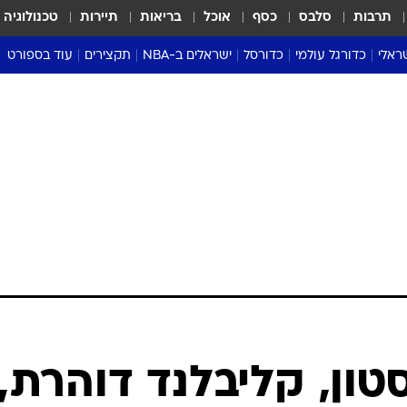
תרבות
סלבס
כסף
אוכל
בריאות
תיירות
טכנולוגיה
ראלי
כדורגל עולמי
כדורסל
ישראלים ב-NBA
תקצירים
עוד בספורט
ליגה אנגלית
ליגת העל
דני אבדיה
מונדיאל 2026
 העל
ליגה ספרדית
דאבל דריבל
NBA
נה
ליגה איטלקית
יורוליג וכדורסל אירופי
טבלאות
ו
ליגה גרמנית
ליגה לאומית
פודקאסטים
ליגה צרפתית
נבחרות ישראל בכדורסל
מסכמים מחזור
שראל
ליגת האלופות
כדורסל נשים
אבא של שבת
ית
הליגה האירופית
מעל הטבעת
דרום אמריקה
סערה בממלכה
טניס
טראש טוק
ספורט אמריקא
טון, קליבלנד דוהרת,
פוקר