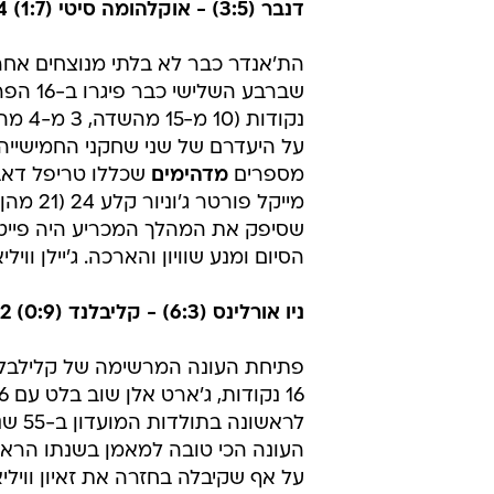
דנבר (3:5) - אוקלהומה סיטי (1:7) 122:124
הת'אנדר כבר לא בלתי מנוצחים אחרי
על היעדרם של שני שחקני החמישייה הב
מספרים
מדהימים
הסיום ומנע שוויון והארכה. ג'יילן וויליאמ
ניו אורלינס (6:3) - קליבלנד (0:9) 131:122
לראש
העונה הכי טובה למאמן בשנתו הראשו
על אף שקיבלה בחזרה את זאיון ווילי