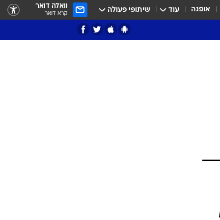
וואלה דואר
אופנה
עוד
שיתופי פעולה
קרא דואר
ציון 3
דאבל דריבל
י