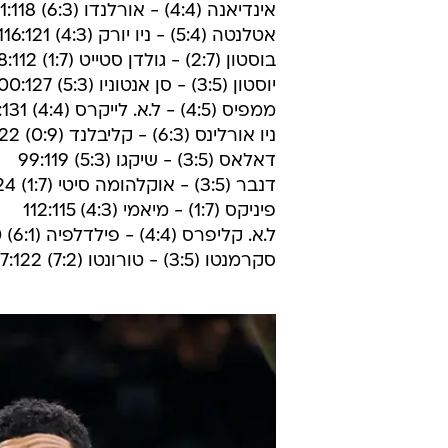
אינדיאנה (4:4) - אורלנדו (6:3) 111:118
אטלנטה (5:4) - ניו יורק (4:3) 116:121
בוסטון (2:7) - גולדן סטייט (1:7) 118:112
יוסטון (3:5) - סן אנטוניו (5:3) 100:127
ממפיס (4:5) - ל.א. לייקרס (4:4) 114:131
ניו אורלינס (6:3) - קליבלנד (0:9) 131:122
דאלאס (3:5) - שיקגו (5:3) 99:119
דנבר (3:5) - אוקלהומה סיטי (1:7) 122:124
פיניקס (1:7) - מיאמי (4:3) 112:115
ל.א. קליפרס (4:4) - פילדלפיה (6:1) 98:110
סקרמנטו (3:5) - טורונטו (7:2) 107:122