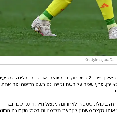
GettyImages, Dan
פתח לראשונה בהרכב באיירן מינכן 2 במשחק נגד שוואבן אוגסבורג בליגה הרביעי
, שהסתיים בניצחון 0:3 של באיירן. פרץ שמר על רשת נקייה וגם רשם הדיפה יפה אחת
.
ה ביכולת שמפגין לאחרונה מנואל נוייר, ויתכן שמדובר
יר אותו לקצב משחק לקראת הזדמנויות בסגל הקבוצה הבוגר