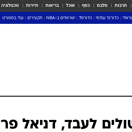
תרבות
סלבס
כסף
אוכל
בריאות
תיירות
טכנולוגיה
ראלי
כדורגל עולמי
כדורסל
ישראלים ב-NBA
תקצירים
עוד בספורט
ליגה אנגלית
ליגת העל
דני אבדיה
מונדיאל 2026
 העל
ליגה ספרדית
דאבל דריבל
NBA
נה
ליגה איטלקית
יורוליג וכדורסל אירופי
טבלאות
ו
ליגה גרמנית
ליגה לאומית
פודקאסטים
ליגה צרפתית
נבחרות ישראל בכדורסל
מסכמים מחזור
שראל
ליגת האלופות
כדורסל נשים
אבא של שבת
ית
הליגה האירופית
מעל הטבעת
דרום אמריקה
סערה בממלכה
טניס
טראש טוק
ספורט אמריקא
ולים לעבד, דניאל פר
פוקר