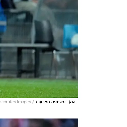
/
הולך ומשתפר. תאי עבד
occrates Images