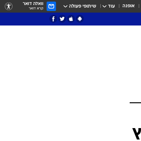
וואלה דואר
אופנה
עוד
שיתופי פעולה
קרא דואר
ציון 3
דאבל דריבל
י
ץ