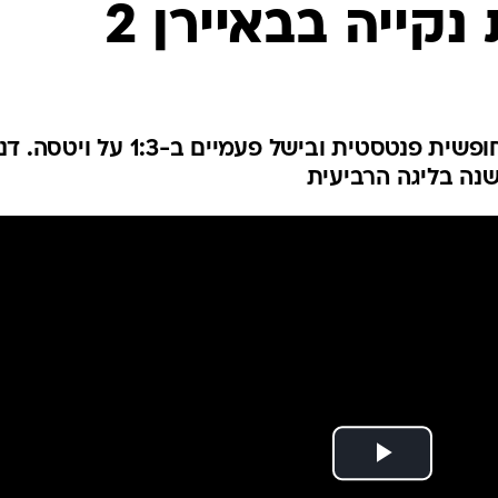
קייה בבאיירן 2
ענפים נוספים
לוח שידורים
החידה של ספור
ארכיון מדורים
כתבו לנו
הקשר העלה ליתרון עם בעיטה חופשית פנטסטית ובישל פעמיים ב-1:3