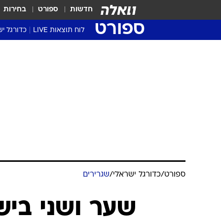
חדשות
ספורט
בחירות
ספורט
לוח תוצאות LIVE
כדורגל יש
ליגת העל Winner
סטט' ליגת
גביע המדי
גביע הטוט
שגרירים
נבחרות י
ליגה לאומ
ליגה א'
ספורט
/
כדורגל ישראלי
/
שגרירים
שער ושני ביש