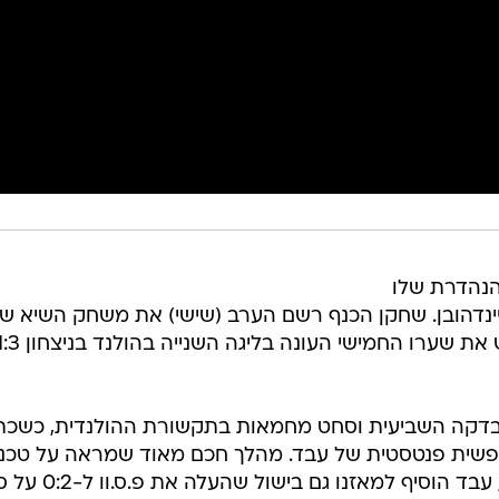
נהדרת שלו
גיל 21 של פ.ס.וו איינדהובן. שחקן הכנף רשם הערב (שישי) את משחק השיא ש
בדקה השביעית וסחט מחמאות בתקשורת ההולנדית, כשכת
 חופשית פנטסטית של עבד. מהלך חכם מאוד שמראה על טכנ
ברמה גבוהה". לפני הירידה למחצית, עבד הוסיף למאזנו גם בישול שה