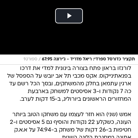
/
תקציר כדורסל ספרדי: ריאל מדריד - ג'ירונה 67:95
ספורט1
לורנזו בראון פתח בצורה בינונית למדי את דרכו
בפנאתינייקוס. אקס מכבי תל אב יובש על הספסל של
ארגין עתמאן בחלק מהמשחקים, ובסך הכל רשם עד
כה 7 נקודות ו-3 אסיסטים למשחק בארבעת
המחזורים הראשונים ביורוליג, ב-15 דקות לערב.
אמש (שני) הוא חזר לעצמו עם משחקו הטוב ביותר
העונה, כשקלע 22 נקודות והוסיף גם 5 אסיסטים ו-2
חטיפות ב-26 דקות של משחק ב-74:94 על א.א.ק
אתונה במסגרת הליגה היוונית.