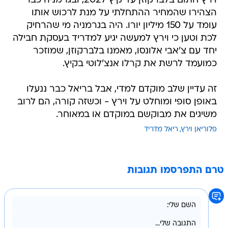
וירץ חתום בלברקוזן עד קיץ 2027, ובגרמניה כבר
הצהירו שהמחיר ההתחלתי על מנת לרכוש אותו
עומד על 150 מיליון יורו. היה בגרמניה מי שהרחיק
לכת וטען כי וירץ למעשה יגיע למדריד בעסקת חבילה
יחד עם צ'אבי אלונסו, מאמנו בלברקוזן, שמוזכר
כמועמד לרשת את קרלו אנצ'לוטי בקיץ.
זה עדיין שלב מוקדם למדי, אבל בריאל כבר ננעלו
באופן סופי ומוחלט על וירץ - וכשזה קורה, הם לרוב
משיגים את מבוקשם במוקדם או במאוחר.
פלוריאן וירץ
ריאל מדריד
טרם התפרסמו תגובות