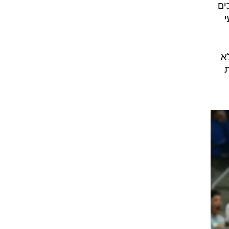
ים
י
א
ת