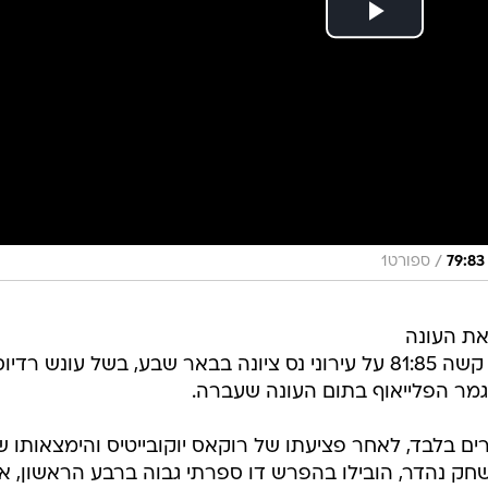
/
ספורט1
את העונה
שלה בליגת העל ברגל ימין עם ניצחון קשה 81:85 על עירוני נס ציונה בבאר שבע, בשל עונש רדיו
גמר הפלייאוף בתום העונה שעברה.
ים בלבד, לאחר פציעתו של רוקאס יוקובייטיס והימצאותו ש
חק נהדר, הובילו בהפרש דו ספרתי גבוה ברבע הראשון, א