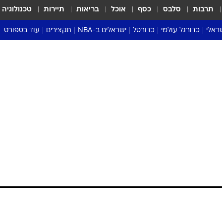
תרבות
סלבס
כסף
אוכל
בריאות
תיירות
טכנולוגיה
ראלי
כדורגל עולמי
כדורסל
ישראלים ב-NBA
תקצירים
עוד בספורט
ליגה אנגלית
ליגת העל
דני אבדיה
מונדיאל 2026
 העל
ליגה ספרדית
דאבל דריבל
NBA
נה
ליגה איטלקית
יורוליג וכדורסל אירופי
טבלאות
ו
ליגה גרמנית
ליגה לאומית
פודקאסטים
ליגה צרפתית
נבחרות ישראל בכדורסל
מסכמים מחזור
שראל
ליגת האלופות
כדורסל נשים
אבא של שבת
ית
הליגה האירופית
מעל הטבעת
דרום אמריקה
סערה בממלכה
טניס
טראש טוק
ספורט אמריקא
פוקר