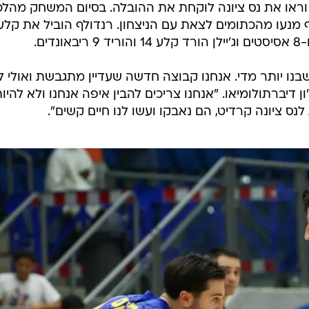
 וראו את נס ציונה לוקחת את ההובלה. בסיום המשחק מהלכ
ף מנעו מהכתומים לצאת עם הניצחון. רנדולף הוביל את קלע
נו יותר מדי. אנחנו קבוצה חדשה שעדיין מתגבשת ואולי ל
ן דיברתולומיאו. "אנחנו צריכים להבין איפה אנחנו ולא להיו
נס ציונה קרדיט, הם נאבקו ועשו לנו חיים קשים".