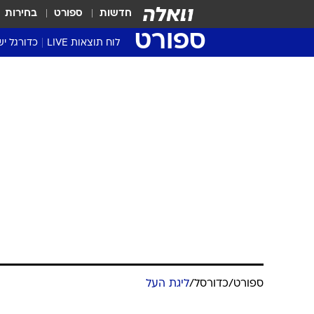
חדשות
ספורט
בחירות
ספורט
לוח תוצאות LIVE
כדורגל יש
ליגת העל Winner
סטט' ליגת
גביע המדי
גביע הטוט
שגרירים
נבחרות י
ליגה לאומ
ליגה א'
ספורט
/
כדורסל
/
ליגת העל