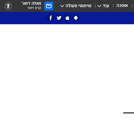
וואלה דואר
אופנה
עוד
שיתופי פעולה
קרא דואר
ציון 3
דאבל דריבל
י