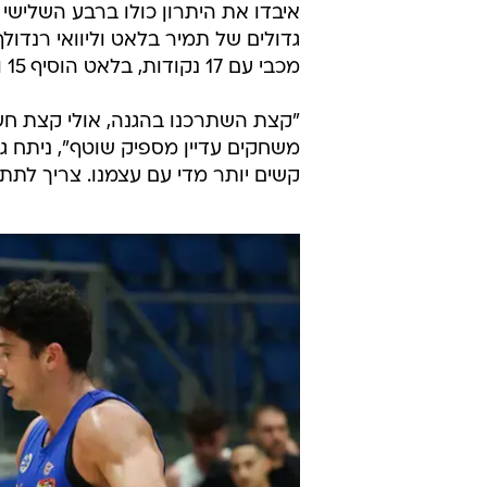
איבדו את היתרון כולו ברבע השלישי
גדולים של תמיר בלאט וליוואי רנדול
מכבי עם 17 נקודות, בלאט הוסיף 15 ו-8 אסיסטים וג'יילן הורד קלע 14 והוריד 9 ריבאונדים.
"קצת השתרכנו בהגנה, אולי קצת חשב
משחקים עדיין מספיק שוטף", ניתח ג'ו
קשים יותר מדי עם עצמנו. צריך לתת ל