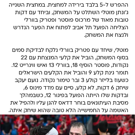
ההפרש ל-5 בלבד בירידה למחצית. במחצית השנייה
ג'ונתן מוטלי השתלט על המשחק, וביחד עם דקות
טובות מאוד של מרכוס פוסטר ופטריק בוורלי
הצליחה הפועל תל אביב לפתוח את הפער הנדרש
ולנצח את המשחק.
מוטלי, שיחד עם פטריק בוורלי נלקח לבדיקת סמים
בסוף המשחק, הוביל את קלעי המנצחת עם 22
נקודות, פוסטר הוסיף 18, בוורלי 13 ואיש ווינרייט 12.
תומר גינת קלע 9 והוביל את הקלעים הישראלים
כשעוז בלייזר קולע 3 ובר טימור נקודה. נועם יעקב
שיחק 6 דקות, לא קלע, סיים עם מדד מינוס 6,
ובדקות שלו הייתה הפועל בפיגור 12, כשבמהלך
מסיבת העיתונאים בוחר דדאס להגן עליו ולהפיל את
האשמה על החמישייה הלא טובה שהוא שיחק איתה.