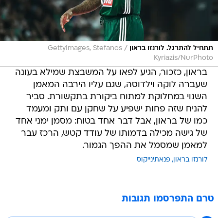
/
תתחיל להתרגל. לורנזו בראון
GettyImages, Stefanos
Kyriazis/NurPhoto
בראון, כזכור, הגיע לפאו על המשבצת שמילא בעונה
שעברה לוקה וילדוסה, שגם עליו הירבה המאמן
השנוי במחלוקת למתוח ביקורת בתקשורת. סביר
להניח שזה פחות ישפיע על שחקן עם ותק ומעמד
כמו של בראון, אבל דבר אחד בטוח: מסמן ימני אחד
של גישה מכילה בדמותו של עודד קטש, הרכז עבר
למאמן שמסמל את ההפך הגמור.
לורנזו בראון
פנאתינייקוס
טרם התפרסמו תגובות