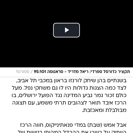
/
תקציר כדורסל ספרדי: ריאל מדריד - סראגוסה 95:101
ספורט1
בשנתיים בהן שיחק לורנזו בראון במכבי תל אביב,
לצד כמה הצגות גדולות היו לו גם משחקי נפל. מעל
כולם זכור גמר גביע המדינה נגד הפועל ירושלים, בו
הרכז איבד תואר לצהובים תרתי משמע, עם תצוגה
מבולבלת ומאכזבת.
אבל אמש (שבת) במדי פנאתינייקוס, חווה הרכז
הוותיק על בשרו את ההבדל המהותי בגישות של