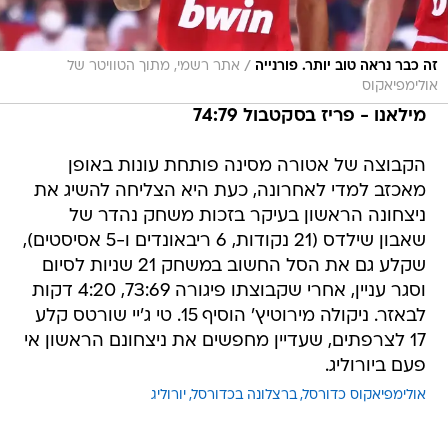
/
זה כבר נראה טוב יותר. פורנייה
אתר רשמי, מתוך הטוויטר של
אולימפיאקוס
מילאנו - פריז בסקטבול 74:79
הקבוצה של אטורה מסינה פותחת עונות באופן
מאכזב למדי לאחרונה, כעת היא הצליחה להשיג את
ניצחונה הראשון בעיקר בזכות משחק נהדר של
שאבון שילדס (21 נקודות, 6 ריבאונדים ו-5 אסיסטים),
שקלע גם את הסל החשוב במשחק 21 שניות לסיום
וסגר עניין, אחרי שקבוצתו פיגורה 73:69, 4:20 דקות
לבאזר. ניקולה מירוטיץ' הוסיף 15. טי ג'יי שורטס קלע
17 לצרפתים, שעדיין מחפשים את ניצחונם הראשון אי
פעם ביורוליג.
אולימפיאקוס כדורסל
ברצלונה בכדורסל
יורוליג