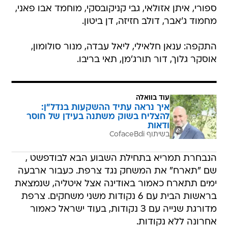
ספורי, איתן אזולאי, גבי קניקובסקי, מוחמד אבו פאני,
מחמוד ג'אבר, דולב חזיזה, דן ביטון.
התקפה: ענאן חלאילי, ליאל עבדה, מנור סולומון,
אוסקר גלוך, דור תורג'מן, תאי בריבו.
עוד בוואלה
איך נראה עתיד ההשקעות בנדל"ן:
להצליח בשוק משתנה בעידן של חוסר
ודאות
בשיתוף CofaceBdi
הנבחרת תמריא בתחילת השבוע הבא לבודפשט ,
שם "תארח" את המשחק נגד צרפת. כעבור ארבעה
ימים תתארח כאמור באודינה אצל איטליה, שנמצאת
בראשות הבית עם 6 נקודות משני משחקים. צרפת
מדורגת שנייה עם 3 נקודות, בעוד ישראל כאמור
אחרונה ללא נקודות.