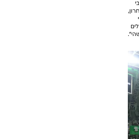
י
ון,
לים
הי".