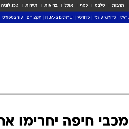
תרבות
סלבס
כסף
אוכל
בריאות
תיירות
טכנולוגיה
ראלי
כדורגל עולמי
כדורסל
ישראלים ב-NBA
תקצירים
עוד בספורט
ליגה אנגלית
ליגת העל
דני אבדיה
מונדיאל 2026
 העל
ליגה ספרדית
דאבל דריבל
NBA
נה
ליגה איטלקית
יורוליג וכדורסל אירופי
טבלאות
ו
ליגה גרמנית
ליגה לאומית
פודקאסטים
ליגה צרפתית
נבחרות ישראל בכדורסל
מסכמים מחזור
שראל
ליגת האלופות
כדורסל נשים
אבא של שבת
ית
הליגה האירופית
מעל הטבעת
דרום אמריקה
סערה בממלכה
טניס
טראש טוק
ספורט אמריקא
כבי חיפה יחרימו את
פוקר