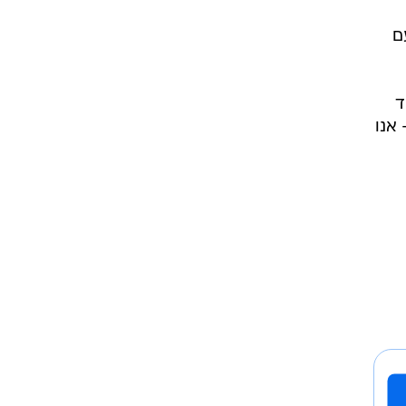
ם
ד
אנו