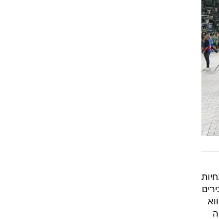
חיות
ירים
וא
ה