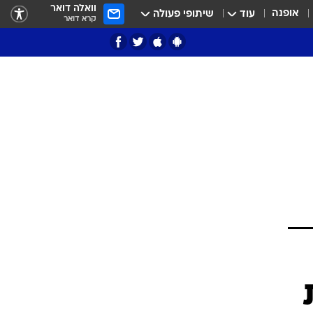
וואלה דואר
אופנה
עוד
שיתופי פעולה
קרא דואר
ציון 3
דאבל דריבל
י