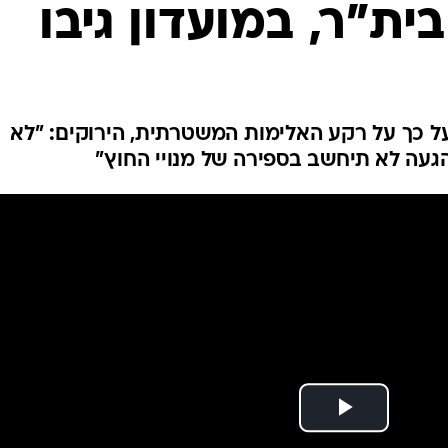
ת"ר, במועדון גיבו
ענפים נוספים
לוח שידורים
החידה של ספור
ארכיון מדורים
כתבו לנו
על כך על רקע האלימות המשטרתית, הירוקים: "לא
הגעה לא תיחשב בספירה של מנויי החוץ"