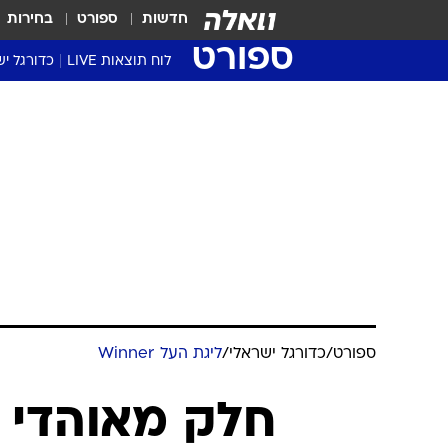
חדשות
ספורט
בחירות
ספורט
לוח תוצאות LIVE
כדורגל יש
ליגת העל Winner
סטט' ליגת
גביע המדי
גביע הטוט
שגרירים
נבחרות י
ליגה לאומ
ליגה א'
ספורט
/
כדורגל ישראלי
/
ליגת העל Winner
חלק מאוהדי מ