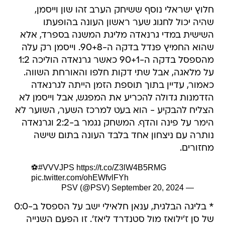
חלוץ ישראלי נוסף ששיחק הערב זהו שון וייסמן,
שהיה יכול לחגוג שער ראשון העונה בהופעתו
השישית במדי גרנאדה מליגת המשנה בספרד, אלא
שהוא החמיץ פנדל בדקה ה-90+8. וייסמן רק עלה
מהספסל בדקה ה-90+1 כאשר גרנאדה הוליכה 1:2
על מלאגה, אבל שתי דקות חלפו והאורחת השווה.
כאמור, עדיין בתוך תוספת הזמן הייתה לגרנאדה
הזדמנות גדולה להכריע את המפגש, אבל וייסמן לא
הצליח להבקיע - הוא בעט למרכז השער, השוער לא
הימר על פינה והדף. המשחק נגמר ב-2:2 וגרנאדה
נותרה עם ניצחון אחד בלבד העונה בתום שישה
מחזורים.
⚽
#VVVJPS
https://t.co/Z3lW4B5RMG
pic.twitter.com/ohEWfvlFYh
September 20, 2024
— PSV (@PSV)
* בליגה הבלגית, ענאן חלאילי ישב על הספסל ב-0:0
של סן ז'ילואז מול סטנדרד ליאז'. זו הפעם השנייה