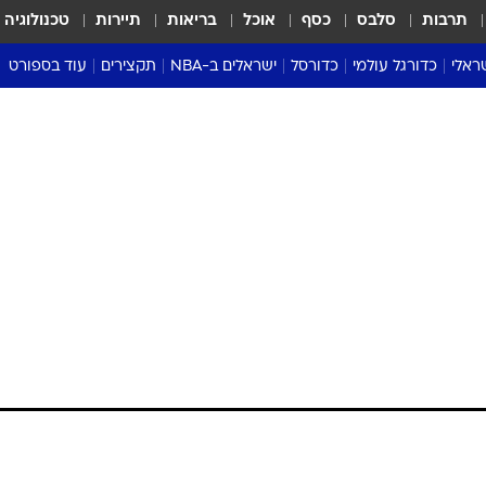
תרבות
סלבס
כסף
אוכל
בריאות
תיירות
טכנולוגיה
ראלי
כדורגל עולמי
כדורסל
ישראלים ב-NBA
תקצירים
עוד בספורט
ליגה אנגלית
ליגת העל
דני אבדיה
מונדיאל 2026
 העל
ליגה ספרדית
דאבל דריבל
NBA
נה
ליגה איטלקית
יורוליג וכדורסל אירופי
טבלאות
ו
ליגה גרמנית
ליגה לאומית
פודקאסטים
ליגה צרפתית
נבחרות ישראל בכדורסל
מסכמים מחזור
שראל
ליגת האלופות
כדורסל נשים
אבא של שבת
ית
הליגה האירופית
מעל הטבעת
דרום אמריקה
סערה בממלכה
טניס
טראש טוק
ספורט אמריקא
פוקר