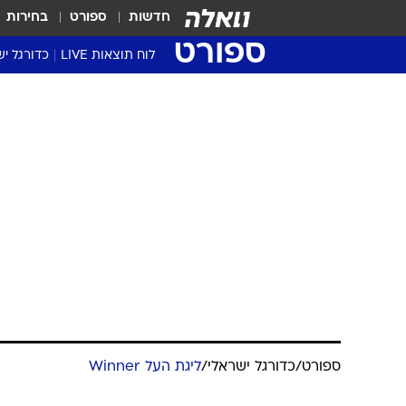
חדשות
ספורט
בחירות
ספורט
לוח תוצאות LIVE
כדורגל יש
ליגת העל Winner
סטט' ליגת
גביע המדי
גביע הטוט
שגרירים
נבחרות י
ליגה לאומ
ליגה א'
ספורט
/
כדורגל ישראלי
/
ליגת העל Winner