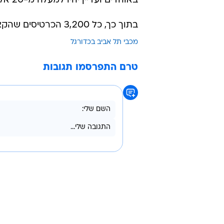
באוהדים ועדיין יהיו למעלה מ-20 אלף צופים.
בתוך כך, כל 3,200 הכרטיסים שהקצתה מ.ס. אשדוד למשחק ביום ראשון באצטדיון הי"א נמכרו.
מכבי תל אביב בכדורגל
טרם התפרסמו תגובות