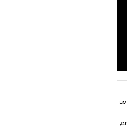
רוגבי וקריקט
גולף
ביליארד
תקצירים
עם
ם,