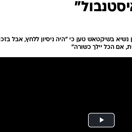
סטנבול"
ענפים נוספים
לוח שידורים
החידה של ספור
ארכיון מדורים
כתבו לנו
 נשיא בשיקטאש טען כי "היה ניסיון ללחץ, אבל בזכו
, אם הכל יילך כשורה"