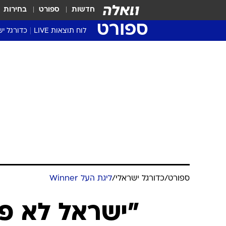
חדשות
ספורט
בחירות
ספורט
לוח תוצאות LIVE
כדורגל יש
ליגת העל Winner
סטט' ליגת
גביע המדי
גביע הטוט
שגרירים
נבחרות י
ליגה לאומ
ליגה א'
ספורט
/
כדורגל ישראלי
/
ליגת העל Winner
"ישראל לא פ