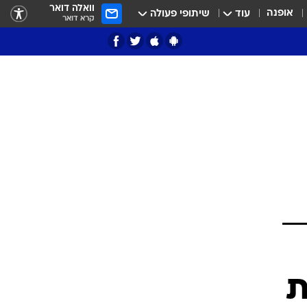
וואלה דואר
אופנה
עוד
שיתופי פעולה
קרא דואר
ציון 3
דאבל דריבל
י
ת