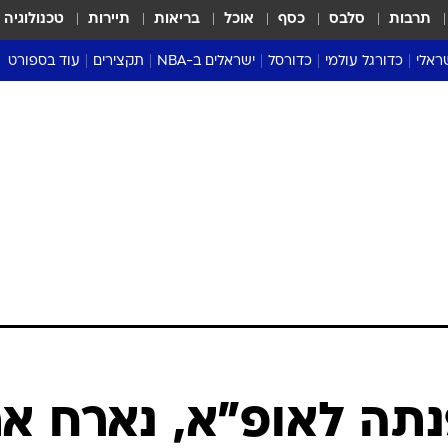
תרבות
סלבס
כסף
אוכל
בריאות
תיירות
טכנולוגיה
ראלי
כדורגל עולמי
כדורסל
ישראלים ב-NBA
תקצירים
עוד בספורט
ליגה אנגלית
ליגת העל
דני אבדיה
מונדיאל 2026
 העל
ליגה ספרדית
דאבל דריבל
NBA
נה
ליגה איטלקית
יורוליג וכדורסל אירופי
טבלאות
ו
ליגה גרמנית
ליגה לאומית
פודקאסטים
ליגה צרפתית
נבחרות ישראל בכדורסל
מסכמים מחזור
שראל
ליגת האלופות
כדורסל נשים
אבא של שבת
ית
הליגה האירופית
מעל הטבעת
דרום אמריקה
סערה בממלכה
טניס
טראש טוק
ספורט אמריקא
נתה לאופ"א, נארח א
פוקר