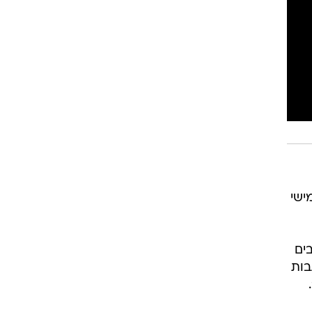
רוגבי וקריקט
גולף
ביליארד
תקצירים
ישי
ים
בות