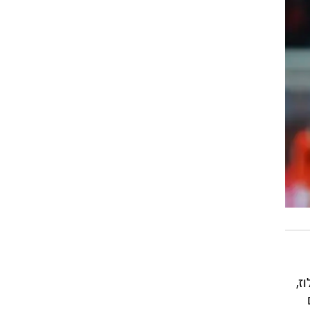
מושאל בטולוז,
חקים