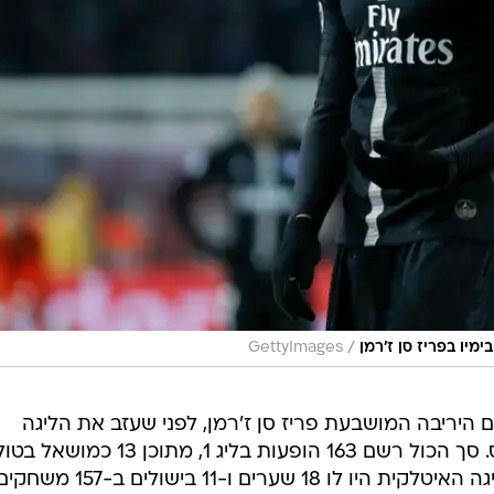
/
מיו בפריז סן ז'רמן
GettyImages
ליפויות עם היריבה המושבעת פריז סן ז'רמן, לפני שעזב את הליגה
הצרפתית בקיץ 2019 לטובת יובנטוס. סך הכול רשם 163 הופעות בליג 1, מתוכן 13 כ
וכבש 14 שערים לצד 12 בישולים. בליגה האיטלקית היו לו 18 שערים ו-11 בישולים ב-157 מש