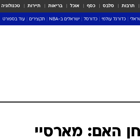
תרבות
סלבס
כסף
אוכל
בריאות
תיירות
טכנולוגיה
ראלי
כדורגל עולמי
כדורסל
ישראלים ב-NBA
תקצירים
עוד בספורט
ליגה אנגלית
ליגת העל
דני אבדיה
מונדיאל 2026
 העל
ליגה ספרדית
דאבל דריבל
NBA
נה
ליגה איטלקית
יורוליג וכדורסל אירופי
טבלאות
ו
ליגה גרמנית
ליגה לאומית
פודקאסטים
ליגה צרפתית
נבחרות ישראל בכדורסל
מסכמים מחזור
שראל
ליגת האלופות
כדורסל נשים
אבא של שבת
ית
הליגה האירופית
מעל הטבעת
דרום אמריקה
סערה בממלכה
טניס
טראש טוק
ספורט אמריקא
ן האם: מארסיי
פוקר