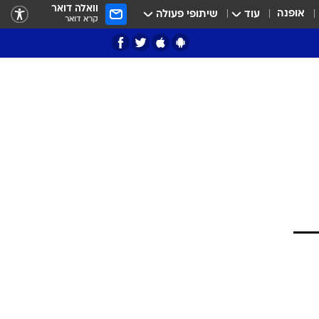
וואלה דואר
אופנה
עוד
שיתופי פעולה
קרא דואר
ציון 3
דאבל דריבל
י