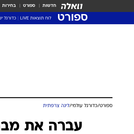
חדשות
ספורט
בחירות
ספורט
לוח תוצאות LIVE
כדורגל יש
ליגת העל Winner
סטט' ליגת
גביע המדי
גביע הטוט
שגרירים
נבחרות י
ליגה לאומ
ליגה א'
ספורט
/
כדורגל עולמי
/
ליגה צרפתית
עברה את מבח