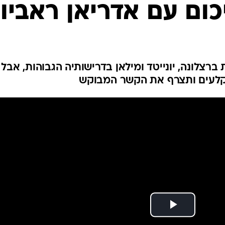
ענפים נוספים
כום עם אדריאן ראביו
לוח שידורים
החידה של ספור
ארכיון מדורים
כתבו לנו
ברצלונה, יונייטד ומילאן בדרישותיה הגבוהות, אבל
הקלעים ותצרף את הקשר המבוקש