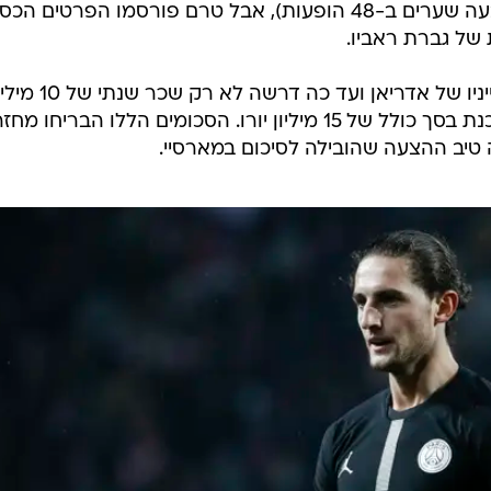
לשנתיים לשחקן נבחרת צרפת (ארבעה שערים ב-48 הופעות), אבל טרם פורסמו הפרטים 
 של גברת ראביו.
האמא ורוניק היא זו שמנהלת את ענייניו של אדריאן ועד כה דרשה לא רק שכר
יורו אלא גם מענק חתימה ועמלת סוכנת בסך כולל של 15 מיליון יורו. הסכומים הללו הבריחו 
טיב ההצעה שהובילה לסיכום במארסיי.