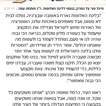
/
פיינל פור על הפרק, בנוסף לליגת האלופות. ר"ג פותחת עונה
דני מרון
"בליגת האלופות נארח באופבה שבצ'כיה, נפלנו לבית
לא פשוט, אבל מאמינים באיכויות שלנו, האופרציה
של האירוח מחוץ לישראל מגדילה את התקציב
שיעמוד על כעשרה מליון שקלים, כנראה הכי גבוה
שהיה לנו אי פעם, נשתדל לעמוד בו ולעשות מה
שאנחנו יכולים", אמר היו"ר חן שניידרמן, "המטרות
שלנו בליגה הישראלית זה לעשות צעד אחד יותר
מבשנה שעברה ולהגיע לפיינל פור. בנינו סגל שחקנים
יוצא מן הכלל, תיקנו קצת משנה שעברה, עבדנו ימים
כלילות, כדי להעמיד סגל איכותי. צוות מקצועי
שממשיך איתנו ומחוזק בכמה אנשים נוספים, מכוונים
הכי גבוה שאפשר".
ראש העיר, כרמל שאמה הכהן: "אנחנו משקיעים כל
שקל, וזו שנה קשה, אבל בגאווה אנחנו משקיעים
בקבוצה כי המייצגת הגדולה ביותר של העיר שלנו