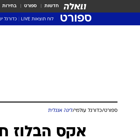
חדשות
ספורט
בחירות
ספורט
לוח תוצאות LIVE
כדורגל יש
ליגת העל Winner
סטט' ליגת
גביע המדי
גביע הטוט
שגרירים
נבחרות י
ליגה לאומ
ליגה א'
ספורט
/
כדורגל עולמי
/
ליגה אנגלית
אקס הבלוז ח