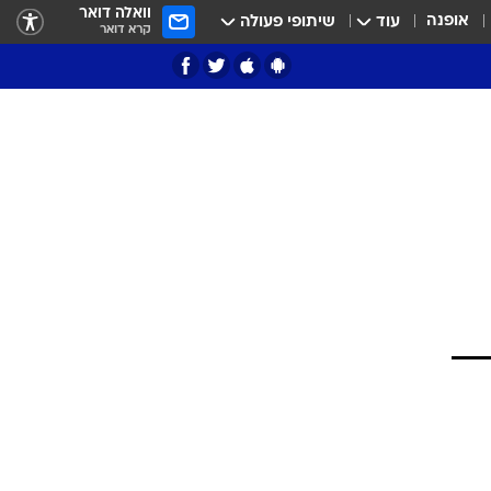
וואלה דואר
אופנה
עוד
שיתופי פעולה
קרא דואר
ציון 3
דאבל דריבל
י