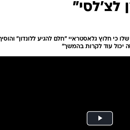
 לצ'לסי"
ענפים נוספים
לוח שידורים
החידה של ספור
ארכיון מדורים
כתבו לנו
לו כי חלוץ גלאסטראיי "חלם להגיע ללונדון" והוסיף
ה יכול עוד לקרות בהמשך"