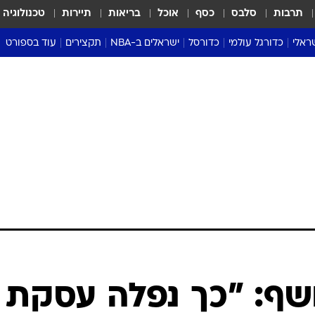
תרבות
סלבס
כסף
אוכל
בריאות
תיירות
טכנולוגיה
ראלי
כדורגל עולמי
כדורסל
ישראלים ב-NBA
תקצירים
עוד בספורט
ליגה אנגלית
ליגת העל
דני אבדיה
מונדיאל 2026
 העל
ליגה ספרדית
דאבל דריבל
NBA
נה
ליגה איטלקית
יורוליג וכדורסל אירופי
טבלאות
ו
ליגה גרמנית
ליגה לאומית
פודקאסטים
ליגה צרפתית
נבחרות ישראל בכדורסל
מסכמים מחזור
שראל
ליגת האלופות
כדורסל נשים
אבא של שבת
ית
הליגה האירופית
מעל הטבעת
דרום אמריקה
סערה בממלכה
טניס
טראש טוק
ספורט אמריקא
שף: "כך נפלה עסקת
פוקר