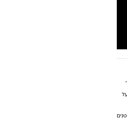
רוגבי וקריקט
גולף
ביליארד
תקצירים
על
טנים