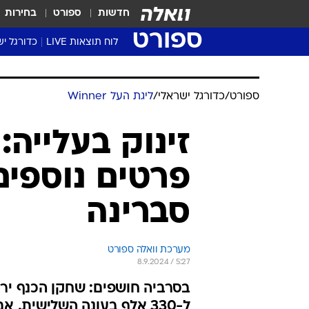
חדשות
ספורט
בחירות
ספורט
לוח תוצאות LIVE
כדורגל יש
ליגת העל Winner
סטט' ליגת
ספורט
/
כדורגל ישראלי
/
ליגת העל Winner
גביע המדי
גביע הטוט
זינוק בעלייה
שגרירים
פרטים נוספי
נבחרות י
ליגה לאומ
סברינה
ליגה א'
מערכת וואלה ספורט
8.9.2024 / 5:27
ל-330 אלף בעונה השלישית.