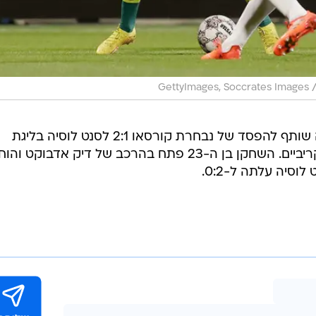
GettyImages, Soccrates Images
בלילה שבין שישי לשבת, סברינה היה שותף להפסד של נבחרת קורסאו 2:1 לסנט לוסיה בליגת
האומות של מרכז וצפון אמריקה והקריביים. השחקן בן ה-23 פתח בהרכב של דיק אדבוקט 