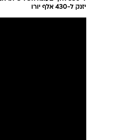
יזנק ל-430 אלף יורו