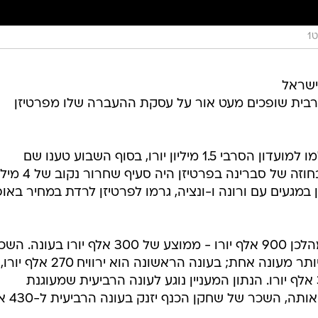
1
ישראל
רבית שופכים מעט אור על עסקת ההעברה שלו מפרטיזן
אחרי שבהתחלה דווח שהירוקים ישלמו למועדון הסרבי 1.5 מיליון יורו, בסוף השבוע טענו שם
שהסכום יעמוד על כ-1.2 מיליון יורו. בחוזה של סברינה בפרטיזן היה 
 במגעים עם ורונה ו-ונציה, גרמו לפרטיזן לרדת במחיר באופ
סברינה סיכם לשלוש שנים וירוויח במהלכן 900 אלף יורו - ממוצע של 300 אלף יורו בעונה
שלו יעלה בהדרגה כנהוג בחוזים של יותר מעונה אחת; בעונה הראשונה הוא ירוויח 270 אלף יורו,
בשנייה 300 אלף יורו ובשלישית 330 אלף יורו. הנתון המעניין נוגע לעונה הרביעית שמעוגנת
באופציה: אם הירוקים יחליטו לממ