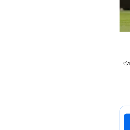
והוחלף