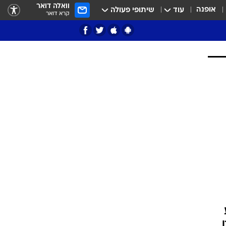
וואלה דואר
אופנה
עוד
שיתופי פעולה
קרא דואר
ציון 3
דאבל דריבל
י
ע