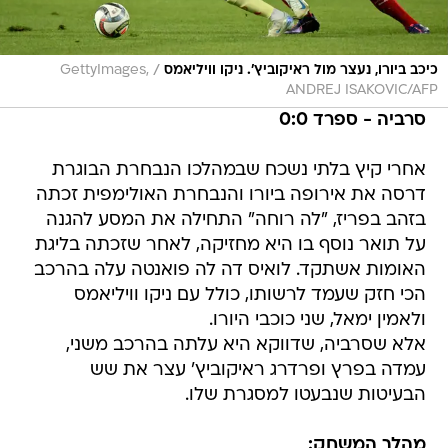
/
כיכב ביורו, נעצר מול ראיקוביץ'. ניקו וויליאמס
GettyImages,
ANDREJ ISAKOVIC/AFP
סרביה - ספרד 0:0
אחרי קיץ בלתי נשכח שבמהלכו הנבחרת הבוגרת
דרסה את אירופה ביורו והנבחרת האולימפית זכתה
בזהב בפריז, "לה רוחה" התחילה את המסע להגנה
על תואר נוסף בו היא מחזיקה, לאחר שזכתה בליגת
האומות אשתקד. לואיס דה לה פואנטה עלה בהרכב
הכי חזק שעמד לרשותו, כולל עם ניקו וויליאמס
ולאמין ימאל, שני כוכבי היורו.
אלא שסרביה, שדווקא היא עלתה בהרכב משני,
עמדה בפרץ ופרדרג ראיקוביץ' עצר את שש
הבעיטות שנבעטו למסגרת שלו.
מהלך המשחק: