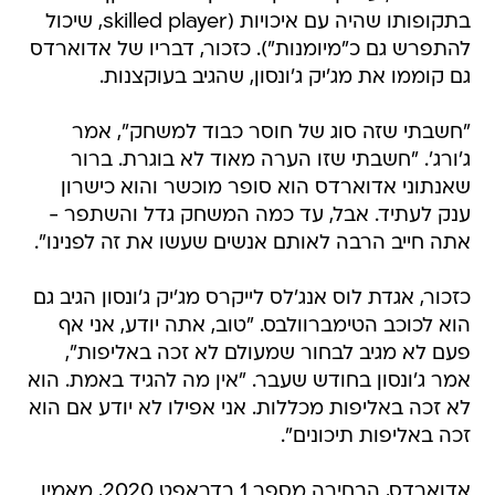
בתקופותו שהיה עם איכויות (skilled player, שיכול
להתפרש גם כ"מיומנות"). כזכור, דבריו של אדוארדס
גם קוממו את מג'יק ג'ונסון, שהגיב בעוקצנות.
"חשבתי שזה סוג של חוסר כבוד למשחק", אמר
ג'ורג'. "חשבתי שזו הערה מאוד לא בוגרת. ברור
שאנתוני אדוארדס הוא סופר מוכשר והוא כישרון
ענק לעתיד. אבל, עד כמה המשחק גדל והשתפר -
אתה חייב הרבה לאותם אנשים שעשו את זה לפנינו".
כזכור, אגדת לוס אנג'לס לייקרס מג'יק ג'ונסון הגיב גם
הוא לכוכב הטימברוולבס. "טוב, אתה יודע, אני אף
פעם לא מגיב לבחור שמעולם לא זכה באליפות",
אמר ג'ונסון בחודש שעבר. "אין מה להגיד באמת. הוא
לא זכה באליפות מכללות. אני אפילו לא יודע אם הוא
זכה באליפות תיכונים".
אדוארדס, הבחירה מספר 1 בדראפט 2020, מאמין