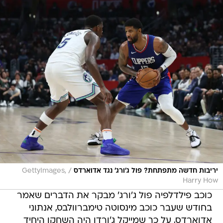
/
יריבות חדשה מתפתחת? פול ג'ורג' נגד אדוארדס
GettyImages,
Harry How
כוכב פילדלפיה פול ג'ורג' מבקר את הדברים שאמר
בחודש שעבר כוכב מינסוטה טימברוולבס, אנתוני
אדוארדס, על כך שמייקל ג'ורדן היה השחקן היחיד