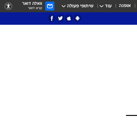
וואלה דואר
אופנה
עוד
שיתופי פעולה
קרא דואר
ציון 3
דאבל דריבל
י