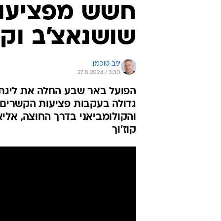
חשש מפציעות 
שושנאצ'ב וקי
יניב טוכמן
27.8.2024 / 3:30
הפועל באר שבע החלה את ליגת ה
גדולה בעקבות פציעות הקשרים ש
והקולומביאני בדרך החוצה, אל
קוז'וך