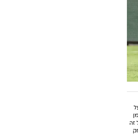
ל
ן
 זה
ק