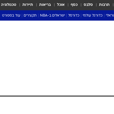
תרבות
סלבס
כסף
אוכל
בריאות
תיירות
טכנולוגיה
ראלי
כדורגל עולמי
כדורסל
ישראלים ב-NBA
תקצירים
עוד בספורט
ליגה אנגלית
ליגת העל
דני אבדיה
מונדיאל 2026
 העל
ליגה ספרדית
דאבל דריבל
NBA
נה
ליגה איטלקית
יורוליג וכדורסל אירופי
טבלאות
ו
ליגה גרמנית
ליגה לאומית
פודקאסטים
ליגה צרפתית
נבחרות ישראל בכדורסל
מסכמים מחזור
שראל
ליגת האלופות
כדורסל נשים
אבא של שבת
ית
הליגה האירופית
מעל הטבעת
דרום אמריקה
סערה בממלכה
טניס
טראש טוק
ספורט אמריקא
פוקר