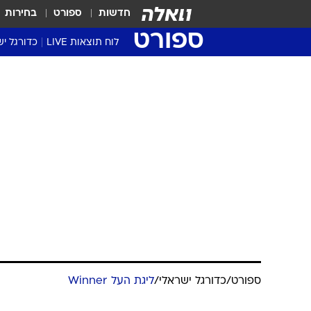
חדשות
ספורט
בחירות
ספורט
לוח תוצאות LIVE
כדורגל יש
ליגת העל Winner
סטט' ליגת
גביע המדי
גביע הטוט
שגרירים
נבחרות י
ליגה לאומ
ליגה א'
ספורט
/
כדורגל ישראלי
/
ליגת העל Winner