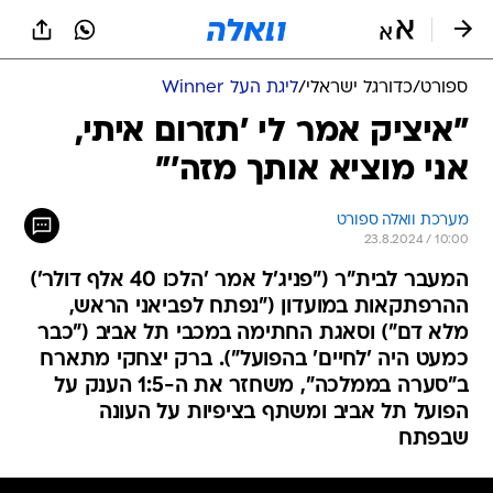
ספורט
/
כדורגל ישראלי
/
ליגת העל Winner
"איציק אמר לי 'תזרום איתי,
אני מוציא אותך מזה'"
מערכת וואלה ספורט
23.8.2024 / 10:00
המעבר לבית"ר ("פניג'ל אמר 'הלכו 40 אלף דולר')
ההרפתקאות במועדון ("נפתח לפביאני הראש,
מלא דם") וסאגת החתימה במכבי תל אביב ("כבר
כמעט היה 'לחיים' בהפועל"). ברק יצחקי מתארח
ב"סערה בממלכה", משחזר את ה-1:5 הענק על
הפועל תל אביב ומשתף בציפיות על העונה
שבפתח