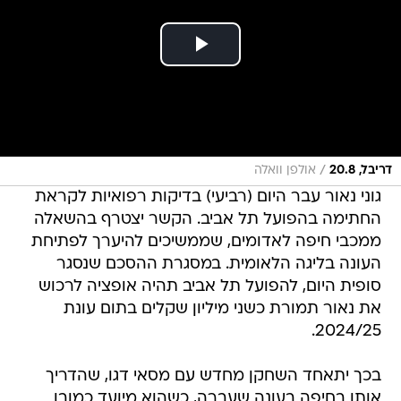
/
דריבל, 20.8
אולפן וואלה
גוני נאור עבר היום (רביעי) בדיקות רפואיות לקראת
החתימה בהפועל תל אביב. הקשר יצטרף בהשאלה
ממכבי חיפה לאדומים, שממשיכים להיערך לפתיחת
העונה בליגה הלאומית. במסגרת ההסכם שנסגר
סופית היום, להפועל תל אביב תהיה אופציה לרכוש
את נאור תמורת כשני מיליון שקלים בתום עונת
2024/25.
בכך יתאחד השחקן מחדש עם מסאי דגו, שהדריך
אותו בחיפה בעונה שעברה, כשהוא מיועד כמובן