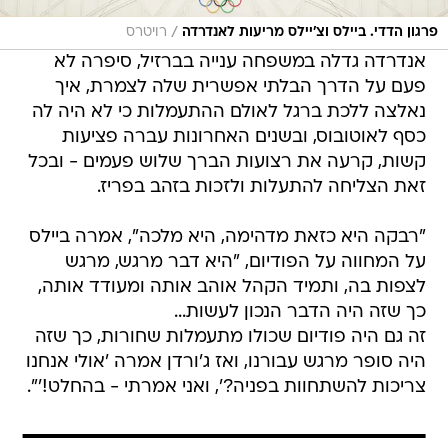
/
פרגון הדדי. ביילס וצ'יילס מריעות לאנדרדה
רויטרס
אנדרדה גדלה במשפחה ענייה בברזיל, סיפרה לא
פעם על הדרך הבלתי אפשרית שלה לצמרת, איך
נאלצה ללכת ברגל לאולם ההתעמלות כי לא היה לה
כסף לאוטובוס, ובשנים האחרונות עברה פציעות
קשות, קרעה את רצועות הברך שלוש פעמים - ובכל
זאת הצליחה להתעלות ולזכות בזהב בפריז.
"רבקה היא כזאת מדהימה, היא מלכה", אמרה ביילס
על המחווה על הפודיום, "היא דבר מרגש, מרגש
לצפות בה, ותמיד הקהל אוהב אותה ומעודד אותה,
כך שזה היה הדבר הנכון לעשות...
זה גם היה פודיום שכולו מתעמלות שחורות, כך שזה
היה סופר מרגש עבורנו, ואז ג'ורדן אמרה 'אולי אנחנו
צריכות להשתחוות בפניה?', ואני אמרתי - בהחלט!'".