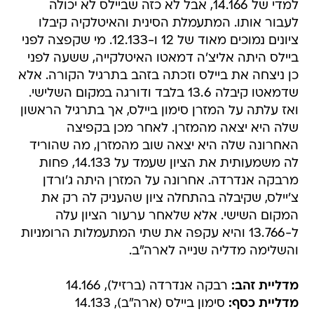
למדי של 14.166, אבל לא כזה שביילס לא יכולה
לעבור אותו. המתעמלת הסינית והאיטלקיה קיבלו
ציונים נמוכים מאוד של 12 ו-12.133. מי שקפצה לפני
ביילס היתה אליצ'ה דמאטו האיטלקייה, ששעה לפני
כן ניצחה את ביילס וזכתה בזהב בתרגיל הקורה. אלא
שדמאטו קיבלה 13.6 בלבד ודורגה במקום השלישי.
ואז עלתה על המזרן סימון ביילס, אך בתרגיל הראשון
שלה היא יצאה מהמזרן. לאחר מכן בקפיצה
האחרונה שלה היא יצאה שוב מהמזרן, מה שהוריד
לה משמעותית את הציון שעמד על 14.133, פחות
מרבקה אנדרדה. אחרונה על המזרן היתה ג'ורדן
צ'יילס, שקיבלה בהתחלה ציון שהעניק לה רק את
המקום השישי. אלא שלאחר ערעור הציון עלה
ל-13.766 והיא עקפה את שתי המתעמלות הרומניות
והשלימה מדליה שנייה לארה"ב.
מדליית זהב:
רבקה אנדרדה (ברזיל), 14.166
מדליית כסף:
סימון ביילס (ארה"ב), 14.133