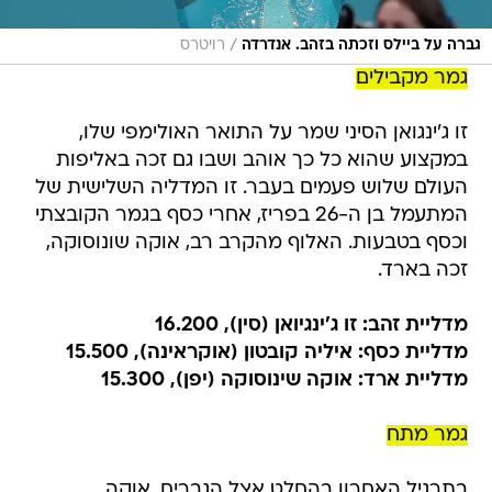
/
גברה על ביילס וזכתה בזהב. אנדרדה
רויטרס
גמר מקבילים
זו ג'ינגואן הסיני שמר על התואר האולימפי שלו,
במקצוע שהוא כל כך אוהב ושבו גם זכה באליפות
העולם שלוש פעמים בעבר. זו המדליה השלישית של
המתעמל בן ה-26 בפריז, אחרי כסף בגמר הקובצתי
וכסף בטבעות. האלוף מהקרב רב, אוקה שונוסוקה,
זכה בארד.
מדליית זהב: זו ג'ינגיואן (סין), 16.200
מדליית כסף: איליה קובטון (אוקראינה), 15.500
מדליית ארד: אוקה שינוסוקה (יפן), 15.300
גמר מתח
בתרגיל האחרון בהחלט אצל הגברים, אוקה