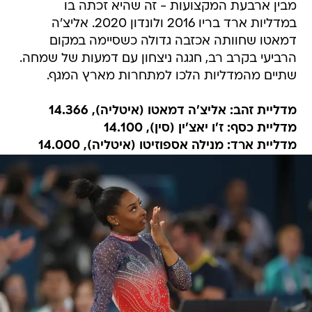
מבין ארבעת המקצועות - זה שהיא זכתה בו
במדליות ארד בריו 2016 ולונדון 2020. אליצ'ה
דמאטו שחוותה אכזבה גדולה כשסיימה במקום
הרביעי בקרב רב, חגגה ניצחון עם דמעות של שמחה.
שתיים מהמדליות הלכו למתחרות מארץ המגף.
מדליית זהב: אליצ'ה דמאטו (איטליה), 14.366
מדליית כסף: ז'ו יאצ'ין (סין), 14.100
מדליית ארד: מנילה אספוזיטו (איטליה), 14.000