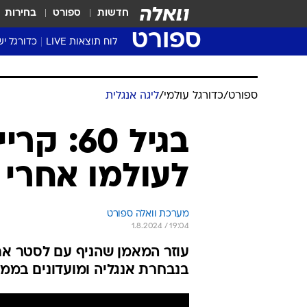
חדשות
ספורט
בחירות
ספורט
לוח תוצאות LIVE
כדורגל יש
ליגת העל Winner
סטט' ליגת
גביע המדי
גביע הטוט
שגרירים
נבחרות י
ליגה לאומ
ליגה א'
ספורט
/
כדורגל עולמי
/
ליגה אנגלית
בגיל 60