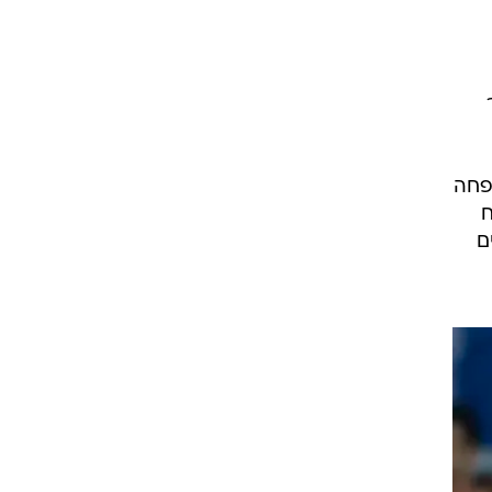
רוגבי וקריקט
גולף
ביליארד
תקצירים
פחה
ח
ם