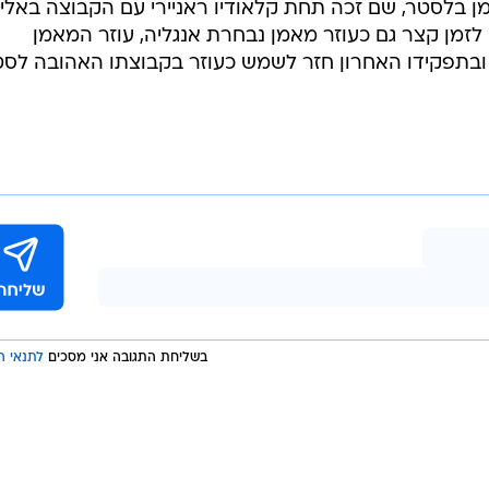
ס
שייקספיר שיחק בעבר בקבוצות כמו שפילד וונסדיי, ווסט ברומיץ' ובשנת 2000 פרש במדי
 לעבוד באקדמיה של ווסט ברומיץ' כמאמן בקבוצות
ה לעוזר המאמן בלסטר, שם זכה תחת קלאודיו ראניירי עם הקבוצה באל
 ובהמשך שימש לזמן קצר גם כעוזר מאמן נבחרת אנגליה, עוזר המאמן
ץ' ובתפקידו האחרון חזר לשמש כעוזר בקבוצתו האהובה לסט