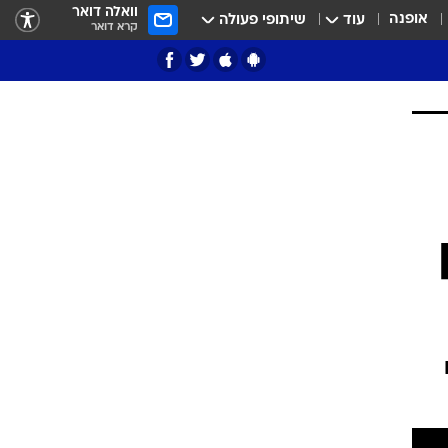
וואלה דואר
אופנה
עוד
שיתופי פעולה
קרא דואר
ציון 3
דאבל דריבל
י