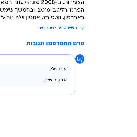
/
הלך לעולמו בגיל 60 בלבד. שייקספיר
רויטר
הנדספורד, כאשר ישר לאחר מכן החל
הצעירות. ב-2008 מונ
הפרמיירליג ב-2016,
באברטון, ווטפורד, אסטון וילה נורי
קרייג שייקספיר
לסטר סיטי
טרם התפרסמו תגובות