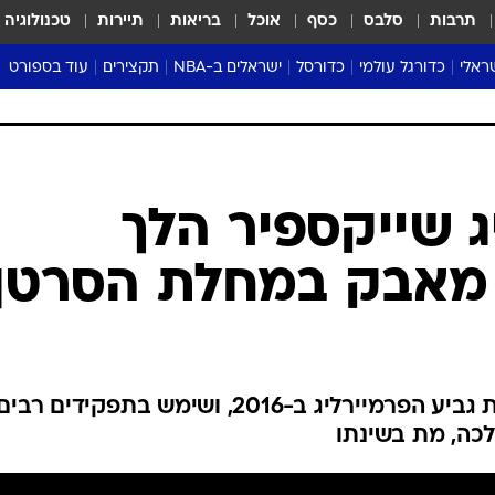
תרבות
סלבס
כסף
אוכל
בריאות
תיירות
טכנולוגיה
ראלי
כדורגל עולמי
כדורסל
ישראלים ב-NBA
תקצירים
עוד בספורט
ליגה אנגלית
ליגת העל
דני אבדיה
מונדיאל 2026
 העל
ליגה ספרדית
דאבל דריבל
NBA
נה
ליגה איטלקית
יורוליג וכדורסל אירופי
טבלאות
ו
ליגה גרמנית
ליגה לאומית
פודקאסטים
ליגה צרפתית
נבחרות ישראל בכדורסל
מסכמים מחזור
שראל
ליגת האלופות
כדורסל נשים
אבא של שבת
ית
הליגה האירופית
מעל הטבעת
דרום אמריקה
סערה בממלכה
טניס
טראש טוק
ספורט אמריקא
: קרייג שייקספיר הלך
פוקר