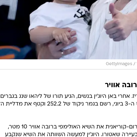
/
GettyImages
ובה אוויר
אחרי באן היוג'ין בנשים, הגיע תורו של ליהאו שנג בגברים.
הסיני שכבר החזיק בשיא העולם מאז ה-3 ביוני, רשם בגמר ניקוד של 252.2 וקטף את
הבוקר השוותה באן היוג'ין הדרום-קוריאנית את השיא האולימפי ברובה אוויר 10 מטר,
התחרות בעיירה שאטורו. היוג'ין למעשה השוותה את השיא שנקבע