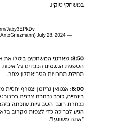
במשחקי טוקיו.
r.com/Jaby3EPkDv
July 28, 2024
— Antoine Griezmann (@AntoGriezmann)
8:50:
מארגני המשחקים ביטלו את אימ
השפעת הגשמים הכבדים על איכות ה
תחילת תחרויות הטריאתלון מחר.
8:00:
אנטואן גריזמן יצטרף יחסית מ
בינתיים, כוכב נבחרת צרפת בכדורגל
נבחרת רוגבי השביעיות שזכתה בזה
"אתה משוגע!".