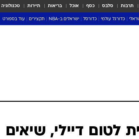
תרבות
סלבס
כסף
אוכל
בריאות
תיירות
טכנולוגיה
ראלי
כדורגל עולמי
כדורסל
ישראלים ב-NBA
תקצירים
עוד בספורט
ליגה אנגלית
ליגת העל
דני אבדיה
מונדיאל 2026
 העל
ליגה ספרדית
דאבל דריבל
NBA
נה
ליגה איטלקית
יורוליג וכדורסל אירופי
טבלאות
ו
ליגה גרמנית
ליגה לאומית
פודקאסטים
ליגה צרפתית
נבחרות ישראל בכדורסל
מסכמים מחזור
שראל
ליגת האלופות
כדורסל נשים
אבא של שבת
ית
הליגה האירופית
מעל הטבעת
דרום אמריקה
סערה בממלכה
טניס
טראש טוק
ספורט אמריקא
 לטום דיילי, שיאים
פוקר