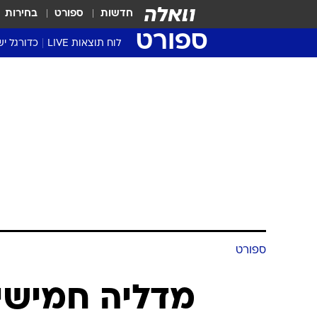
חדשות
ספורט
בחירות
ספורט
לוח תוצאות LIVE
כדורגל יש
ליגת העל Winner
סטט' ליגת
גביע המדי
גביע הטוט
שגרירים
נבחרות י
ליגה לאומ
ליגה א'
ספורט
מדליה חמישית