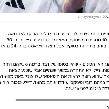
/
GettyImages
מפית החמישית שלו - כשזכה במדליית הכסף לצד נואה
וויליאמס בקפיצה למים מסונכרנת מ-10 מטרים במשחקים האולימפיים בפריז. דיילי בן ה-30
למעשה פרש מהספורט לאחר שזכה בזהב בתחרות בטוקיו, אבל הוא ו-וויליאמס בן ה-24 נראו
ויאנג האו הסינים - שהיו בסופו של דבר ברמה משלהם ודהרו
ות. דיילי לא התחרה במשך שנתיים אבל שוכנע לצאת
אמר שהוא רוצה לראות את ה'פאפא' שלו צולל באולימפיאדה.
ינג לפני 16 שנה.
ה