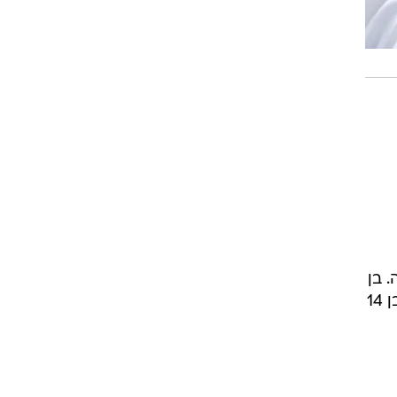
 בן
הזוג של דיילי, דסטין לאנס בלאק, לצד בניהם רובי ופיניקס, עודדו אותם מהצד. דיילי, כזכור, היה בן 14