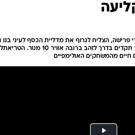
ליעה
ענפים נוספים
לוח שידורים
החידה של ספור
ארכיון מדורים
כתבו לנו
פרישה, הצליח לגרוף את מדליית הכסף לעיני בנו ו
זוגו. שנג והיוג'ין קבעו ניקוד חסר תקדים בדרך לזהב ברובה אוויר 10 מטר. הטר
 חיים מהמשחקים האולימפיים