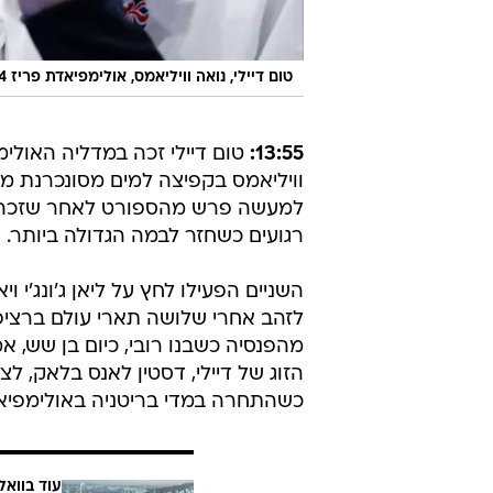
טום דיילי, נואה וויליאמס, אולימפיאדת פריז 2024
13:55:
טום דיילי זכה במדליה האולי
רגועים כשחזר לבמה הגדולה ביותר.
השניים הפעילו לחץ על ליאן ג'ונג'י 
לזהב אחרי שלושה תארי עולם ברציפ
מהפנסיה כשבנו רובי, כיום בן שש, 
כשהתחרה במדי בריטניה באולימפיאדת בייג'
עוד בוואל