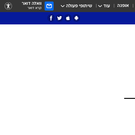
וואלה דואר
אופנה
עוד
שיתופי פעולה
קרא דואר
ציון 3
דאבל דריבל
י