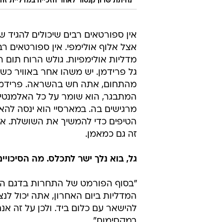
נחיתת שרון קנטור לאחר הזכייה במדליית זה
אין ספורטאים רבים שיכולים להגיד 
אצל אלוף אולימפי. אין ספורטאים 
מדליות אולימפיות. גולש הרוח תום רא
גל פרידמן. יש משהו אחר באוויר כ
מהתחום, אתה חש בהשראה. פרידמן הו
המתבגר, הוא שומר על כל האלמנטים
מרגישים בה. במארסיי הוא ינסה להאצ
הטיפים כדי להמשיך את השושלת. אח
זה גם כמאמן.
גל, בוא נלך ישר לתכלס. מה הסיכויי
המדליות ביום האחרון, אתה יכול לנצ
להישאר עם כלום ביד. ולכן על זה אנ
במקסימום".