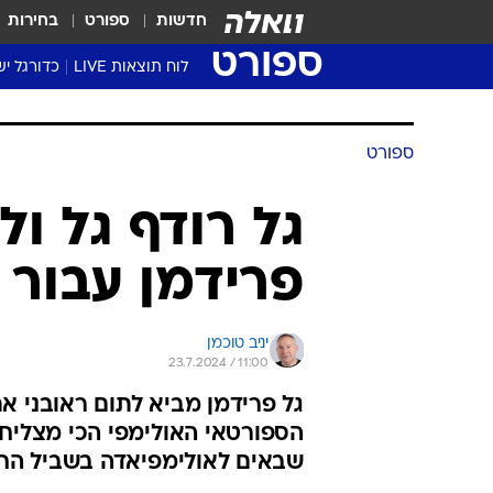
חדשות
ספורט
בחירות
ספורט
לוח תוצאות LIVE
כדורגל יש
ליגת העל Winner
סטט' ליגת
ספורט
גביע המדי
גביע הטוט
גל רודף גל ו
שגרירים
פרידמן עבור 
נבחרות י
ליגה לאומ
ליגה א'
יניב טוכמן
23.7.2024 / 11:00
גל פרידמן מביא לתום ראובני א
הספורטאי האולימפי הכי מצליח 
שבאים לאולימפיאדה בשביל החוו