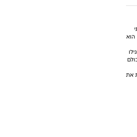
רוגבי וקריקט
גולף
ביליארד
י
תקצירים
 הוא
ילו
ולם
 את