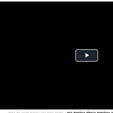
ענפים נוספים
לוח שידורים
החידה של ספור
ארכיון מדורים
כתבו לנו