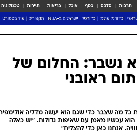
תרבות
סלבס
כסף
אוכל
בריאות
תיירות
טכנולוגיה
ראלי
כדורגל עולמי
כדורסל
ישראלים ב-NBA
תקצירים
עוד בספורט
ליגה אנגלית
ליגת העל
דני אבדיה
מונדיאל 2026
 העל
ליגה ספרדית
דאבל דריבל
NBA
נה
ליגה איטלקית
יורוליג וכדורסל אירופי
טבלאות
ו
ליגה גרמנית
ליגה לאומית
פודקאסטים
לא נשבר: החלום של
ליגה צרפתית
נבחרות ישראל בכדורסל
מסכמים מחזור
תום ראובני
שראל
ליגת האלופות
כדורסל נשים
אבא של שבת
ית
הליגה האירופית
מעל הטבעת
דרום אמריקה
סערה בממלכה
טניס
ת כל מה שצבר כדי שגם הוא יעשה מדליה אולימפית
טראש טוק
הוא עכשיו מאמן עם שאיפות גדולות. "יש כאלה
ספורט אמריקא
יה. אנחנו כאן כדי להצליח"
פוקר