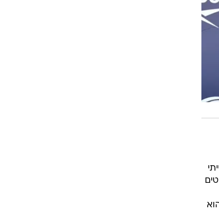
תי
טים
וא