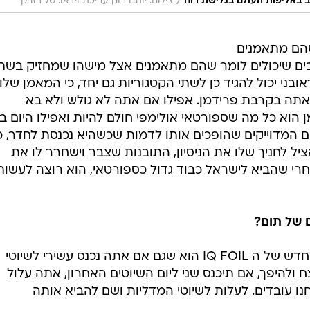
/
ב באליפות העולם בגלישת רוח
צילום: יותם רונן עריכת וידאו: טל רזניק
שהם מתאמנים
רבים שיכולים לומר שהם מתאמנים אצל מישהו שמחזיק בשת
ובני יכול להגיד כן לשתי הקטגוריות גם יחד, כי המאמן שלו
שאתה בקרבת פרידמן. אפילו אם אתה לא גולש ולא בא
א כל מה שספורטאי אולימפי חולם להיות ואפילו היום בג
 המדוייקים שהופכים אותו לדמות שכשהיא נכנסת לחדר, כ
יל לחניך שלו את הניסיון, התובנות שצבר וישחרר לו את
רי שהביא לישראל כבוד גדול כספורטאי, הוא רוצה לעשות
ם של תום?
"בסוף הפורמט של התחרות בדגם החדש של ה IQ FOIL הוא שגם אם אתה נכנס עשירי לשיוטי
ח ולהיפך, אם תיכנס שני ליום השיוטים האחרון, אתה עלול
חנו עובדים. לעלות לשיוטי המדליות ושם להביא אותה