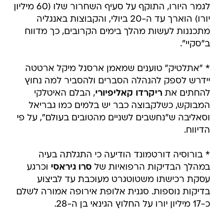
לגמר היורו, התוקף על סעיף השחרור שלו (60 מיליון
יורו) הוארך עד ה-20 ביולי, והקבוצות באנגליה
מתכננות לעשות מהלך בימים הקרובים, כך מדווח
ב"סקיי".
* "אתלטיק" טוענים שמאמן ארסנל מיקל ארטטה
יידרש לספק להנהלה הסברים ולהסביר למה נחוץ
להחתים את
ריקרדו קאליפיורי
, הבלם האיטלקי
המבוקש, כשלקבוצה כבר יש בלמים כמו גבריאל
וסאליבה ש"נחשבים לשניים מהטובים בעולם", על פי
הדיווח.
* בורוסיה דורטמונד הודיעה כי התגלתה בעיה
במהלך הבדיקות הרפואיות של
סרו גיראסי
וכרגע
עסקת רכישתו משטוטגרט מעוכבת עד לביצוע
בדיקות נוספות. סגנית אלופת אירופה אמורה לשלם
כ-17 מיליון יורו על החלוץ הגינאי בן ה-28.