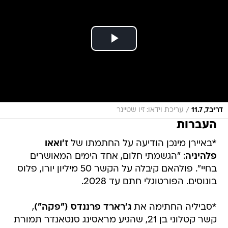
/
דריבל, 11.7
עריכת וידאו: זיו שטיינר
העברות
*באיירן מינכן הודיעה על החתמתו של
ז'ואאו
פלהיניה
: "הגשמתי חלום, אחד הימים המאושרים
בחיי". פולהאם קיבלה על הקשר 50 מיליון יורו, פלוס
בונוסים. הפורטוגלי חתם עד 2028.
*סביליה החתימה את
ג'רארד פרננדס ("פקה")
,
קשר קטלוני בן 21, שהגיע מראסינג סנטאנדר תמורת