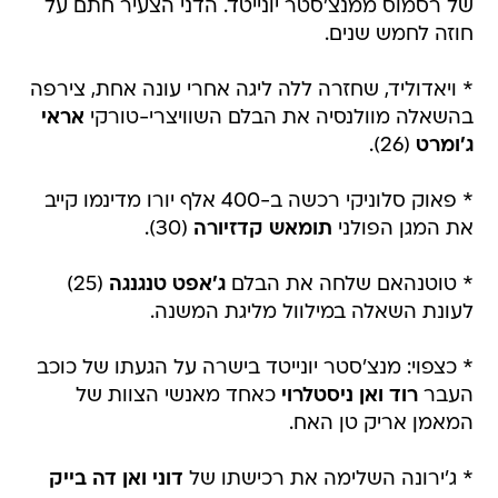
של רסמוס ממנצ'סטר יונייטד. הדני הצעיר חתם על
חוזה לחמש שנים.
* ויאדוליד, שחזרה ללה ליגה אחרי עונה אחת, צירפה
בהשאלה מוולנסיה את הבלם השוויצרי-טורקי
אראי
ג'ומרט
(26).
* פאוק סלוניקי רכשה ב-400 אלף יורו מדינמו קייב
את המגן הפולני
תומאש קדזיורה
(30).
* טוטנהאם שלחה את הבלם
ג'אפט טנגנגה
(25)
לעונת השאלה במילוול מליגת המשנה.
* כצפוי: מנצ'סטר יונייטד בישרה על הגעתו של כוכב
העבר
רוד ואן ניסטלרוי
כאחד מאנשי הצוות של
המאמן אריק טן האח.
* ג'ירונה השלימה את רכישתו של
דוני ואן דה בייק