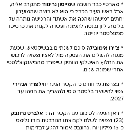
* מארסיי כבר חשבה ש
מייסון גרינווד
מתקרב אליה,
אבל ראש העיר הכריז כי הוא לא רוצה שהמועדון
יחתים "מישהו שהכה את אשתו" והרכישה נותרה על
בלימה. ליון נכנסה לתמונה ועשויה לקנות את כרטיסו
ממנצ'סטר יונייטד.
*
צ'ירו אימובילה
סיכם לשנתיים בבשיקטאש, שכעת
מנסה להשלים את העסקה מול לאציו וצפויה לרכוש
את החלוץ האיטלקי הוותיק שייפרד מהביאנקוצ'לסטי
אחרי שמונה שנים.
* בצרפת מדווחים כי הקשר הניגרי
ווילפרד אנדידי
צפוי להישאר בלסטר סיטי ולהאריך את חוזהו עד
2027.
* ראן הגיעה לסיכום עם הקשר הדני
אלברט גרונבק
(23) וצפויה לשלם לקבוצתו הנורבגית בודו גלימט
כ-15 מיליון יורו. גרונבק אמור להגיע לבדיקות