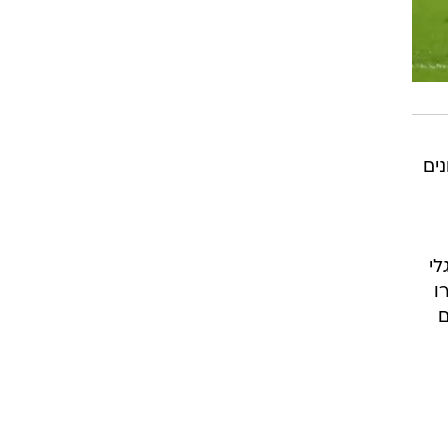
ונים
אנגלי
ורו
ם