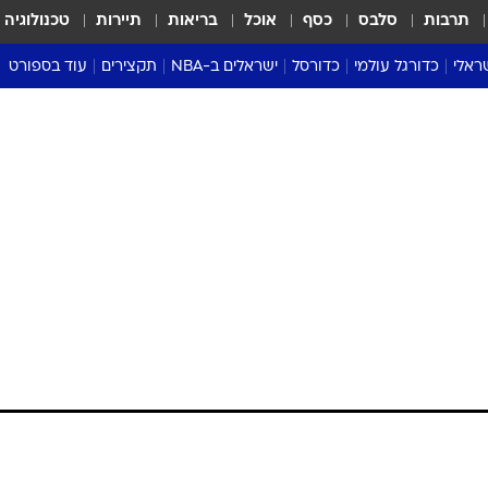
תרבות
סלבס
כסף
אוכל
בריאות
תיירות
טכנולוגיה
ראלי
כדורגל עולמי
כדורסל
ישראלים ב-NBA
תקצירים
עוד בספורט
ליגה אנגלית
ליגת העל
דני אבדיה
מונדיאל 2026
 העל
ליגה ספרדית
דאבל דריבל
NBA
נה
ליגה איטלקית
יורוליג וכדורסל אירופי
טבלאות
ו
ליגה גרמנית
ליגה לאומית
פודקאסטים
ליגה צרפתית
נבחרות ישראל בכדורסל
מסכמים מחזור
שראל
ליגת האלופות
כדורסל נשים
אבא של שבת
ית
הליגה האירופית
מעל הטבעת
דרום אמריקה
סערה בממלכה
טניס
טראש טוק
ספורט אמריקא
פוקר