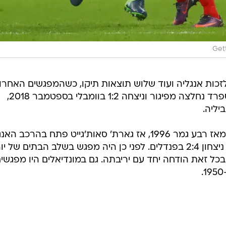
Get
אזן בין הנבחרות עומד על 10:14 לזכות אנגליה ועוד שלוש תוצאות תיקו, כשהמפגשים האחר
היו לפני כשש שנים בליגת האומות. ספרד נחלצה מפיגור וניצחה 1:2 בוומבלי בספטמבר 2018,
במסגרת היורו זה יהיה עימות ראשון מאז רבע גמר 1996, אז גארת' סאות'גייט פתח בהרכב ה
והיה שותף ל-0:0 ב-120 דקות, לפני ניצחון 2:4 בפנדלים. לפני כן היה מפגש בשלב הבתים של י
יה ניצחה 1:2 בנאפולי ובכל זאת הודחה יחד עם יריבתה. גם במונדיאלים היו מפגשי