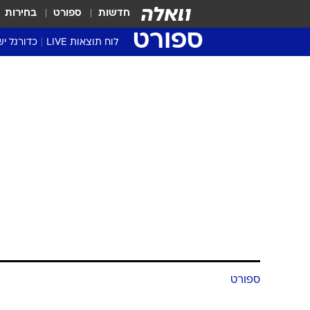
חדשות
ספורט
בחירות
ספורט
לוח תוצאות LIVE
כדורגל יש
ליגת העל Winner
סטט' ליגת
גביע המדי
גביע הטוט
שגרירים
נבחרות י
ליגה לאומ
ליגה א'
ספורט