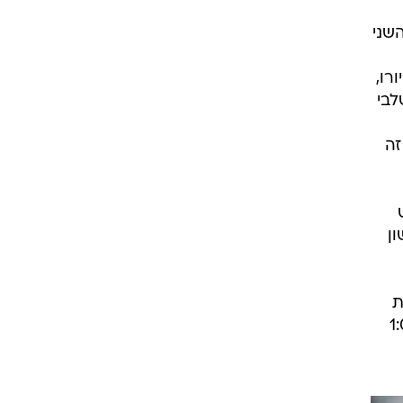
תואר השני
רו,
בשלבי
עשות את זה
ן
ת
עד גיל 23, אם כי כחודש לאחר מכן נבחרת הנשים הפסידה 1:0