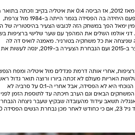
ספרד שבה למעמד הגמר לראשונה מאז 2012, אז הביסה 0:4 את איטליה בקייב וזכתה ב
שלה ברציפות והשלישי בסך הכול. הפעם היחידה בה הפסידה בגמר הייתה ב-1984 מול צרפת,
ין ימאל הפך במשחק הזה לכובש הצעיר בהיסטוריה של היו
לגמר יגיע יום אחרי יום הולדתו ה-17. דני אולמו השלים את המהפך עם שער שלישי ברציפות 
שניצחה את כל משחקיה בטורניר. מאמנה לואיס דה לה
פואנטה, שזכה ביורו עם נבחרת הנוער ב-2015 ועם הנבחרת הצעירה ב-2019, ינסה ל
רציפות, אחרי אותה דרמת פנדלים מול איטליה ומפח הנפש
לושת האריות מעולם לא זכתה ביורו ורוצה תואר גדול ראשו
מאז הגביע העולמי ב-1966. בטורניר הנוכחי היא לא הפסידה, אבל אחרי ה-0:1 על סרביה לא
דקות בארבעת המשחקים הבאים וגם הערב חיכתה עד לתוספת הזמן לפני
 אנגליה תשאב עידוד מהעובדה שבקיץ שעבר ניצחה הנבחר
הצעירה 0:1 את ספרד בגמר היורו 