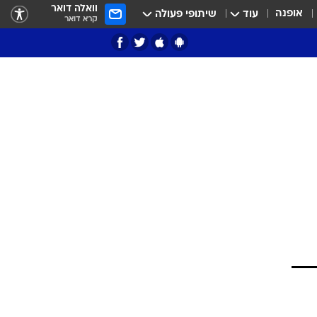
וואלה דואר
אופנה
עוד
שיתופי פעולה
קרא דואר
ציון 3
דאבל דריבל
י