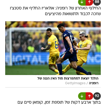
88
החילוף האחרון של רומניה: אולאריו החליף את סטנצ'ו
שזכה לכבוד ולתשואות מהיציעים
הולנד יוצאת למתפרצות מול האין הגנה של
/
רומניה
GettyImages
92
בתוך ארבע דקות של תוספת זמן, קומאן סיים עם