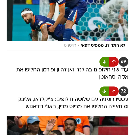
/
לא הולך לו. ממפיס דפאי
רויטרס
69
עוד שני חילופים בהולנד: ואן דה ון ופירמן החליפו את
אקה וסחאוטן
72
עכשיו רומניה עם שלושה חילופים: צ'יקלדאו, אליבק
ומיחאילה החליפו את מריוס מרין, חאג'י ודראגוש