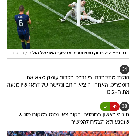
/
דה פריי היה רחוק סנטימטרים מהשער השני של הולנד
רויטרס
31
הולנד מתקרבת. ריינדרס בכדור עומק מצא את
דומפריס, האחרון הוציא רוחב וגלישה של דראגושין מנעה
את ה-0:2
38
חילוף ראשון ברומניה: רקוביצאן נכנס במקום מוגוש
שנפגע ולא הצליח להמשיך