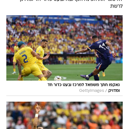
לרשת
גאקפו חתך משמאל למרכז ובעט כדור חד
/
ומדויק
GettyImages