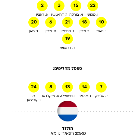
2
3
15
22
ו. מוגוש
א. בורקה
ר. דראגושין
א. ראציו
20
6
21
18
10
י. חאג'י
ר. מרין
נ. סטנצ'ו
מ. מרין
ד. מאן
19
ד. דראגוש
ספסל מחליפים:
24
8
13
14
7
ד. אליבק
ד. אולארו
ו. מיחאילה
א. צ'יקלדאו
ב.
רקוביצאן
הולנד
מאמן:
רונאלד
קומאן