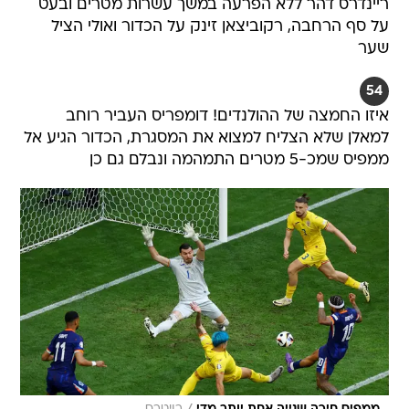
ריינדרס דהר ללא הפרעה במשך עשרות מטרים ובעט
על סף הרחבה, רקוביצאן זינק על הכדור ואולי הציל
שער
54
איזו החמצה של ההולנדים! דומפריס העביר רוחב
למאלן שלא הצליח למצוא את המסגרת, הכדור הגיע אל
ממפיס שמכ-5 מטרים התמהמה ונבלם גם כן