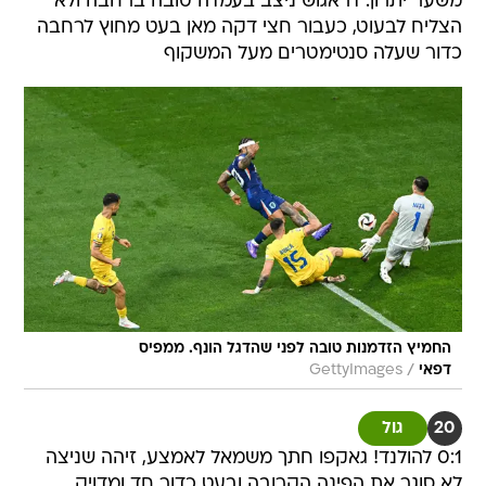
משער יתרון. דראגוש ניצב בעמדה טובה ברחבה ולא
הצליח לבעוט, כעבור חצי דקה מאן בעט מחוץ לרחבה
כדור שעלה סנטימטרים מעל המשקוף
החמיץ הזדמנות טובה לפני שהדגל הונף. ממפיס
/
דפאי
GettyImages
20
גול
0:1 להולנד! גאקפו חתך משמאל לאמצע, זיהה שניצה
לא סוגר את הפינה הקרובה ובעט כדור חד ומדויק