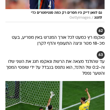
גם לוואן דייק היו חסרים רק כמה סנטימטרים כדי
/
לחגוג
GettyImages
62
גאקפו רץ כמעט לכל אורך המגרש באין מפריע, בעט
מכ-18 מטר וניצה התעופף והדף לקרן
63
עד שהולנד מצאה את הרשת וגאקפו חגג את השני שלו
וה-0:2 של הולנד, הוא נתפס בנבדל על ידי שופטי המסך
והשער נפסל