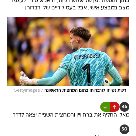
בתוך תוספת זמן של שלוש דקות, דראגוש סידר לעצמו
מצב במבצע אישי, אבל בעט לידיים של ורברוחן
/
רשת נקייה לורברוחן בתום המחצית הראשונה
GettyImages
46
מאלן החליף את ברחוויין והמחצית השנייה יצאה לדרך
50