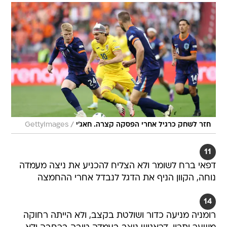
/
חזר לשחק כרגיל אחרי הפסקה קצרה. חאג'י
GettyImages
11
דפאי ברח לשומר ולא הצליח להכניע את ניצה מעמדה
נוחה, הקוון הניף את הדגל לנבדל אחרי ההחמצה
14
רומניה מניעה כדור ושולטת בקצב, ולא הייתה רחוקה