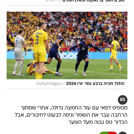
/
טובים השניים. גאקפו ומאלן חוגגים
רויטרס
/
הולנד תהיה ברבע גמר יורו 2024
GettyImages
85
ממפיס דפאי עם עוד החמצה גדולה, אחרי שמתוך
הרחבה עבר את השומר וניסה לבעוט לחיבורים, אבל
הכדור טס גבוה מעל השער