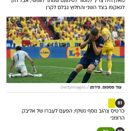
מאלן היה צריך למסור לסימונס שנותר חופשי, אבל הלך
לגאקפו בצד השני והחלוץ נבלם לקרן
/
עוד פספוס. פירמן
GettyImages
81
כרטיס צהוב נוסף נשלף, הפעם לעברו של אליבק
הרומני