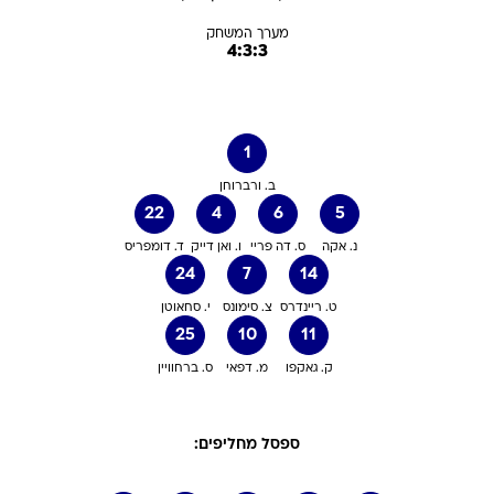
מערך המשחק
4:3:3
1
ב. ורברוחן
22
4
6
5
נ. אקה
ס. דה פריי
ו. ואן דייק
ד. דומפריס
24
7
14
ט. ריינדרס
צ. סימונס
י. סחאוטן
25
10
11
ק. גאקפו
מ. דפאי
ס. ברחוויין
ספסל מחליפים: