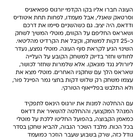
העונה חברו אליו בקו הקדמי יורגוס פפאיאניס
וסרטאק שאנלי, אבל מעמדו, לפחות תחת איטודיס
ודדאס, היה יציב. גם כשהשניים סיימו את דרכם
ושאראס החליפם על הקווים, מוטלי המשיך לשחק
כ-25 דקות למשחק, וקיבל את הקרדיט מהליטאי.
השינוי הגיע לקראת סוף העונה. מוטלי נפצע, נעדר
לחודש וחזר בדיוק למשחק הקובע על העלייה
ליורוליג נגד מונאקו. אלא שלמרות שחזר לכושר,
שאראס הלך עם שחקניו האחרים. מוטלי מצא את
עצמו משחק רק שלוש דקות בחצי גמר הפיינל פור,
ולא התלבש בפלייאוף הטורקי.
עם ההחלטה למנות את יורגוס הינאס לתפקיד
המנהל המקצועי, וההחלטה להשאיר את דדאס
כמאמן הקבוצה, בהפועל החליטו ללכת על מוטלי
בכל הכוח. מלבד השכר הגבוה, להביא שחקן בסדר
גודל כזה, שרק בשבוע שעבר הוזכר כמועמד