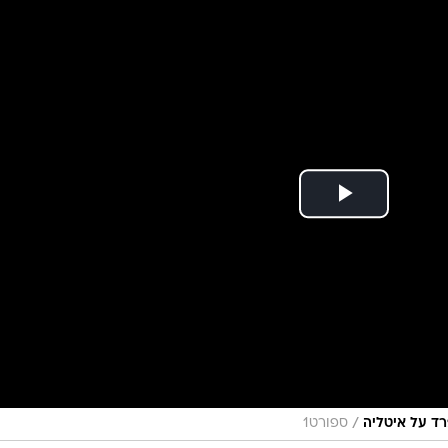
ענפים נוספים
לוח שידורים
החידה של ספור
ארכיון מדורים
כתבו לנו
/
ספורט1