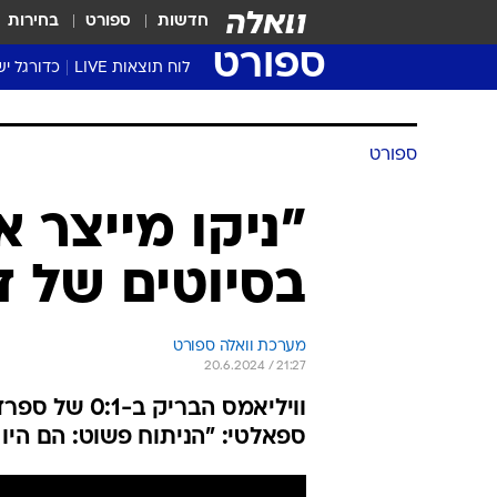
חדשות
ספורט
בחירות
ספורט
לוח תוצאות LIVE
כדורגל יש
ליגת העל Winner
סטט' ליגת
ספורט
גביע המדי
גביע הטוט
"ניקו מייצר א
שגרירים
בסיוטים של די
נבחרות י
ליגה לאומ
ליגה א'
מערכת וואלה ספורט
20.6.2024 / 21:27
וויליאמס הבר
ספאלטי: "הניתוח פשוט: הם היו 