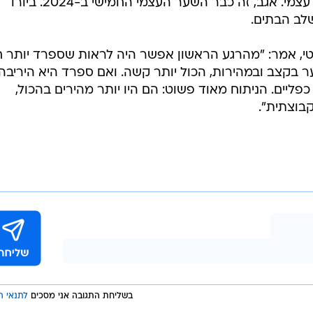
הברית במונדיאל 2006 הבקיע שער עצמי. אגב, זה כבר השער העצמי החמישי ב-2024. ביורו
טי, אמר: "מהרגע הראשון אפשר היה לראות שספרד יותר 
 בקצב ובמהירות, הכול יותר קשה. ואם ספרד היא היריבה
ליים. הניתוח מאוד פשוט: הם היו יותר מהירים בהכול,
בוצתית".
בשליחת התגובה אני מסכים
לתנאי ה