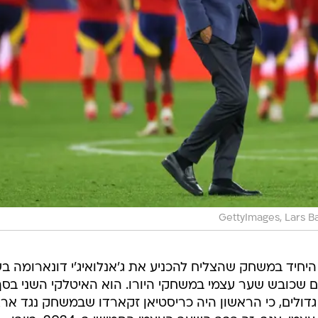
GettyImages, Lars B
 היחיד במשחק שהצליח להכניע את ג'אנלואיג'י דונארומה ב
 שכובש שער עצמי במשחקי היורו. הוא האיטלקי השני בסך
דולים, כי הראשון היה כריסטיאן זקארדו שבמשחק נגד אר