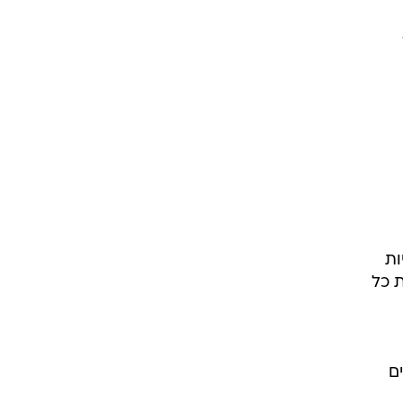
ות
ת כל
ם