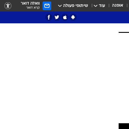
וואלה דואר
אופנה
עוד
שיתופי פעולה
קרא דואר
ציון 3
דאבל דריבל
י