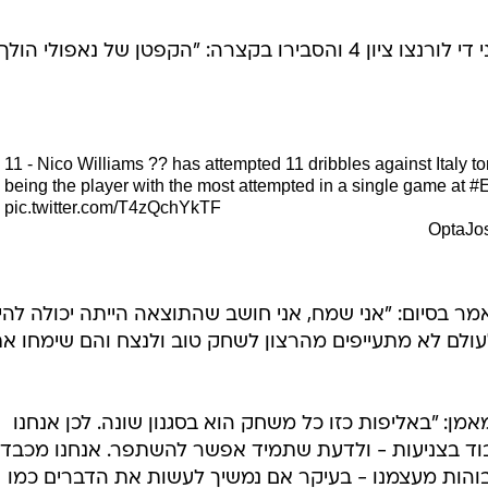
מנגד ב-Football Italia נתנו לג'ובאני די לורנצו ציון 4 והסבירו בקצרה: "הקפטן של נאפולי הולך
11 - Nico Williams ?? has attempted 11 dribbles against Italy to
being the player with the most attempted in a single game at
#
pic.twitter.com/T4zQchYkTF
מר בסיום: "אני שמח, אני חושב שהתוצאה הייתה יכולה להי
לעולם לא מתעייפים מהרצון לשחק טוב ולנצח והם שימחו א
: "באליפות כזו כל משחק הוא בסגנון שונה. לכן אנחנו
עבוד בצניעות - ולדעת שתמיד אפשר להשתפר. אנחנו מכבדי
 גבוהות מעצמנו - בעיקר אם נמשיך לעשות את הדברים כמו