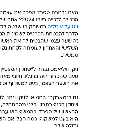
האם נבחרת ספרד הפכה את עצמה לפ
הגדולה לזכייה ביורו 2024? אחרי שדרסה 0:3 את קרואטיה במחזור הפתיחה, הערב (חמישי)
0:1 על איטליה
במשחק בו שלטה ללא עו
הדרך להבטחת הכרטיס לשמינית הגמר
זה שער עצמי שהבטיח לה את ראשות ב
השלישי והאחרון לעומתה לקחת נקו
ממשית.
ניקו וויליאמס נבחר ל"שחקן המצטיין
פעם שהכדור היה ברגליו. חיובי מאוד
את השער העצמי, בעט למשקוף וסיפ
שחקן הכנף כתבו: "בלט מההתחלה, 
הראשון של ספרד. בהמשף הוא עבר א
הוא בעט למשקוף. כמה חבל, אם הוא 
גדולה שלו".