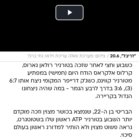
/
"דריבל", 20.6
צילום: מערכת וואלה עריכת וידאו: נתי ברנד
כשבוע וחצי לאחר שזכה בטורניר רולאן גארוס,
קרלוס אלקראס הודח היום (חמישי) במפתיע
מטורניר קווינס, כשג'ק דרייפר המקומי ניצח אותו 6:7
(3), 3:6 בדרך לרבע הגמר - במה שהיה ניצחונו
הגדול בקריירה.
הבריטי בן ה-22, שנמצא בכושר מצוין וזכה מוקדם
יותר השבוע בטורניר ATP ראשון שלו בשטוטגרט,
נראה פשוט מצוין ולא הותיר למדורג ראשון בעולם
סיכוי.