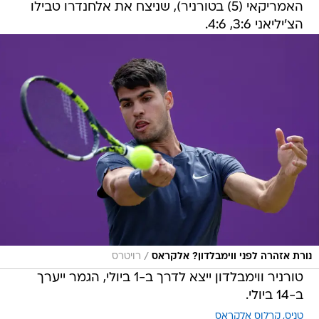
האמריקאי (5) בטורניר), שניצח את אלחנדרו טבילו
הצ'יליאני 3:6, 4:6.
/
נורת אזהרה לפני ווימבלדון? אלקראס
רויטרס
טורניר ווימבלדון ייצא לדרך ב-1 ביולי, הגמר ייערך
ב-14 ביולי.
טניס
קרלוס אלקראס