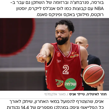
בורסה, פנרבחצ'ה וברזומה של השחקן גם עבר ב-
NBA עם קבוצות כמו לוס אנג'לס לייקרס, יוסטון
רוקטס, מילווקי באקס ופיניקס סאנס.
/
חוזר לאיטליה. טיילר אניס
מאור אלקסלסי
אניס, שהצטרף להפועל במאי האחרון, שיחק לאורך
כל הפלייאוף וניפק במהלכו מספרים של 14.4 נקודות